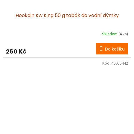
Hookain Kw King 50 g tabák do vodní dýmky
Skladem
(4 ks)
Do košíku
260 Kč
Kód:
40055442