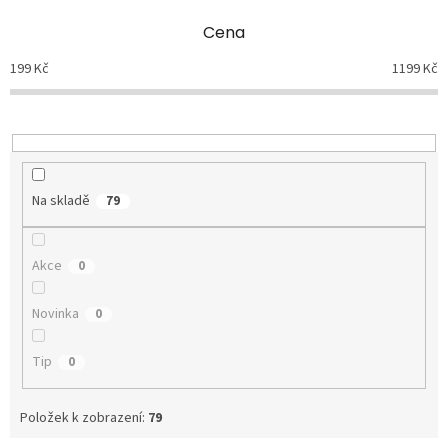
p
Cena
r
o
199
Kč
1199
Kč
d
u
k
t
ů
Na skladě
79
Akce
0
Novinka
0
Tip
0
Položek k zobrazení:
79