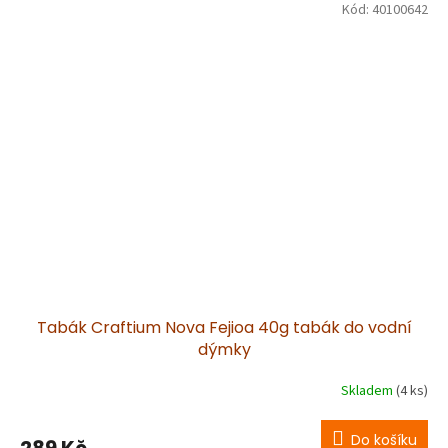
Kód:
40100642
Tabák Craftium Nova Fejioa 40g tabák do vodní
dýmky
Skladem
(4 ks)
Do košíku