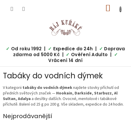
Přejít
NÁKUP
na
obsah
KOŠÍK
✓
Od roku 1992 |
✓
Expedice do 24h |
✓
Doprava
zdarma od 5000 Kč |
✓
Ověření Adulto |
✓
Vrácení 14 dní
Tabáky do vodních dýmek
V kategorii
tabáky do vodních dýmek
najdete stovky příchutí od
předních světových značek —
Hookain, Darkside, Starbuzz, Al
Sultan, Adalya
a desítky dalších. Ovocné, mentolové i tabákové
příchutě. Balení od 25 g po 200 g. Vše skladem, expedice do 24 hodin.
Nejprodávanější