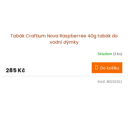
Tabák Craftium Nova Raspberree 40g tabák do
vodní dýmky
Skladem
(3 ks)
Do košíku
285 Kč
Kód:
40101011