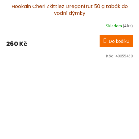
Hookain Cheri Zkittlez Dregonfrut 50 g tabák do
vodní dýmky
Skladem
(4 ks)
Do košíku
260 Kč
Kód:
40055450