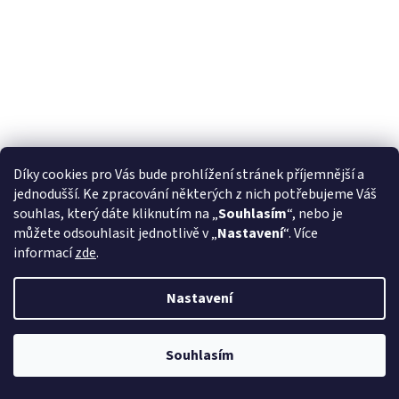
Díky cookies pro Vás bude prohlížení stránek příjemnější a
jednodušší. Ke zpracování některých z nich potřebujeme Váš
souhlas, který dáte kliknutím na „
Souhlasím
“, nebo je
Tabák Darkside Core Hola 30 g
můžete odsouhlasit jednotlivě v „
Nastavení
“. Více
informací
zde
.
Skladem
(4 ks)
Nastavení
Do košíku
210 Kč
Při procesu objednávání bude ověřeno, zda jste starší 18ti let pomocí
bankovní identity. Při převzetí zboží od kurýra bude také ověřeno, zda
Souhlasím
Kód:
T30618
jste starší 18ti let.