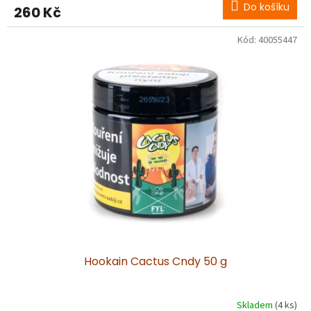
Do košíku
260 Kč
Kód:
40055447
Hookain Cactus Cndy 50 g
Skladem
(4 ks)