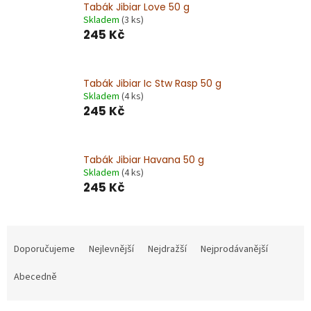
Tabák Jibiar Love 50 g
Skladem
(3 ks)
245 Kč
Tabák Jibiar Ic Stw Rasp 50 g
Skladem
(4 ks)
245 Kč
Tabák Jibiar Havana 50 g
Skladem
(4 ks)
245 Kč
Ř
a
Doporučujeme
Nejlevnější
Nejdražší
Nejprodávanější
z
e
Abecedně
n
í