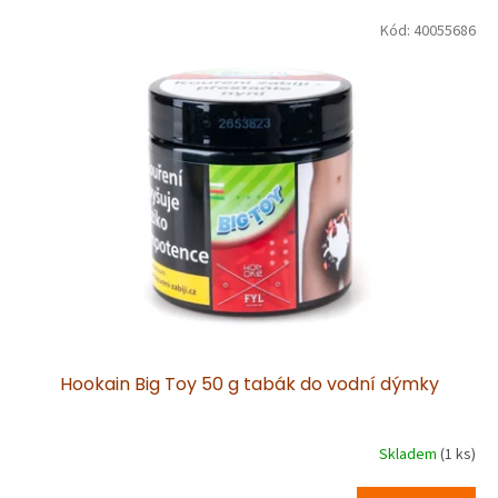
V
Kód:
40055686
ý
p
i
s
p
r
o
d
u
k
t
ů
Hookain Big Toy 50 g tabák do vodní dýmky
Skladem
(1 ks)