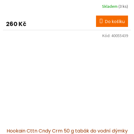
Skladem
(3 ks)
Do košíku
260 Kč
Kód:
40055439
Hookain Cttn Cndy Crm 50 g tabák do vodní dýmky