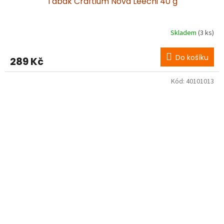
Tabák Craftium Nova Leechi 40 g
Skladem
(3 ks)
Do košíku
289 Kč
Kód:
40101013