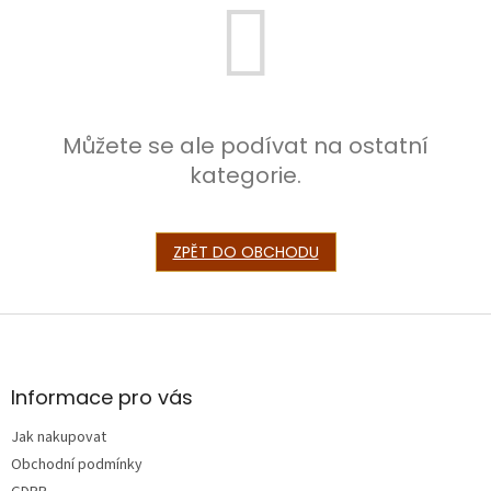
Můžete se ale podívat na ostatní
kategorie.
ZPĚT DO OBCHODU
Z
á
p
a
Informace pro vás
t
Jak nakupovat
í
Obchodní podmínky