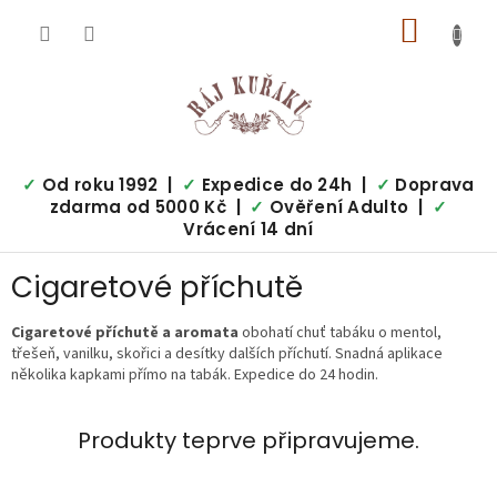
Přejít
NÁKUP
na
obsah
KOŠÍK
✓
Od roku 1992 |
✓
Expedice do 24h |
✓
Doprava
zdarma od 5000 Kč |
✓
Ověření Adulto |
✓
Vrácení 14 dní
Cigaretové příchutě
Cigaretové příchutě a aromata
obohatí chuť tabáku o mentol,
třešeň, vanilku, skořici a desítky dalších příchutí. Snadná aplikace
několika kapkami přímo na tabák. Expedice do 24 hodin.
Produkty teprve připravujeme.