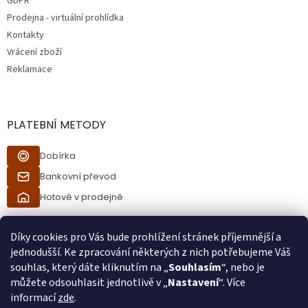
GDPR
Prodejna - virtuální prohlídka
Kontakty
Vrácení zboží
Reklamace
PLATEBNÍ METODY
Dobírka
Bankovní převod
Hotově v prodejně
Díky cookies pro Vás bude prohlížení stránek příjemnější a
jednodušší. Ke zpracování některých z nich potřebujeme Váš
souhlas, který dáte kliknutím na „
Souhlasím
“, nebo je
můžete odsouhlasit jednotlivě v „
Nastavení
“. Více
informací
zde
.