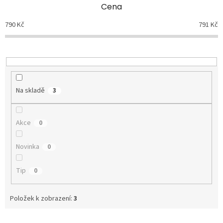
p
Cena
r
o
790
Kč
791
Kč
d
u
k
t
ů
Na skladě
3
Akce
0
Novinka
0
Tip
0
Položek k zobrazení:
3
V