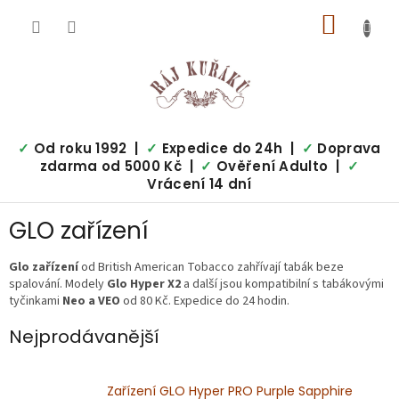
Přejít
NÁKUP
na
obsah
KOŠÍK
✓
Od roku 1992 |
✓
Expedice do 24h |
✓
Doprava
zdarma od 5000 Kč |
✓
Ověření Adulto |
✓
Vrácení 14 dní
GLO zařízení
Glo zařízení
od British American Tobacco zahřívají tabák beze
spalování. Modely
Glo Hyper X2
a další jsou kompatibilní s tabákovými
tyčinkami
Neo a VEO
od 80 Kč. Expedice do 24 hodin.
Nejprodávanější
Zařízení GLO Hyper PRO Purple Sapphire