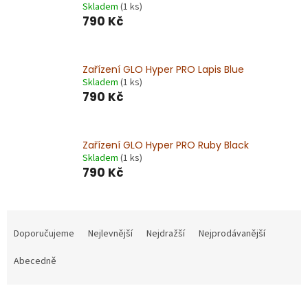
Skladem
(1 ks)
790 Kč
Zařízení GLO Hyper PRO Lapis Blue
Skladem
(1 ks)
790 Kč
Zařízení GLO Hyper PRO Ruby Black
Skladem
(1 ks)
790 Kč
Ř
a
Doporučujeme
Nejlevnější
Nejdražší
Nejprodávanější
z
e
Abecedně
n
í