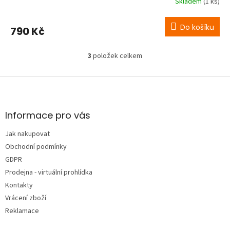
Skladem
(1 ks)
Do košíku
790 Kč
3
položek celkem
O
v
l
Z
á
á
d
p
a
a
Informace pro vás
c
t
í
Jak nakupovat
í
p
Obchodní podmínky
r
v
GDPR
k
Prodejna - virtuální prohlídka
y
Kontakty
v
ý
Vrácení zboží
p
Reklamace
i
s