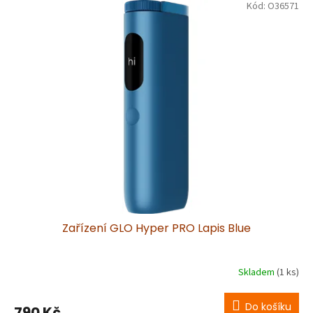
Kód:
O36571
ý
p
i
s
p
r
o
d
u
k
t
ů
Zařízení GLO Hyper PRO Lapis Blue
Skladem
(1 ks)
Do košíku
790 Kč