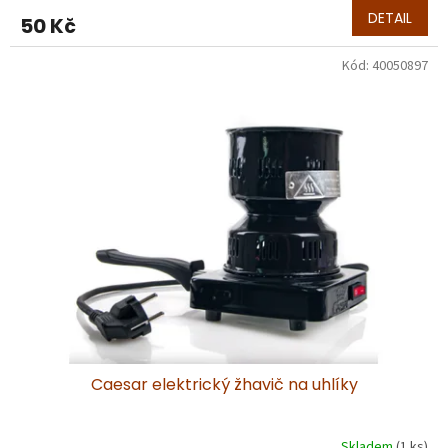
DETAIL
50 Kč
Kód:
40050897
Caesar elektrický žhavič na uhlíky
Skladem
(1 ks)