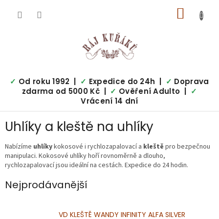
Přejít
NÁKUP
na
obsah
KOŠÍK
✓
Od roku 1992 |
✓
Expedice do 24h |
✓
Doprava
zdarma od 5000 Kč |
✓
Ověření Adulto |
✓
Vrácení 14 dní
Uhlíky a kleště na uhlíky
Nabízíme
uhlíky
kokosové i rychlozapalovací a
kleště
pro bezpečnou
manipulaci. Kokosové uhlíky hoří rovnoměrně a dlouho,
rychlozapalovací jsou ideální na cestách. Expedice do 24 hodin.
Nejprodávanější
VD KLEŠTĚ WANDY INFINITY ALFA SILVER