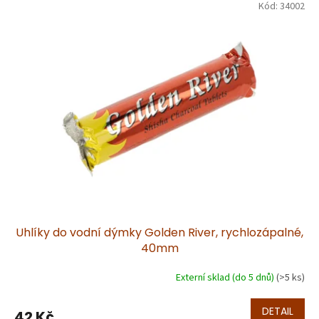
Kód:
34002
ý
p
i
s
p
r
o
d
u
k
t
ů
Uhlíky do vodní dýmky Golden River, rychlozápalné,
40mm
Externí sklad (do 5 dnů)
(>5 ks)
DETAIL
42 Kč