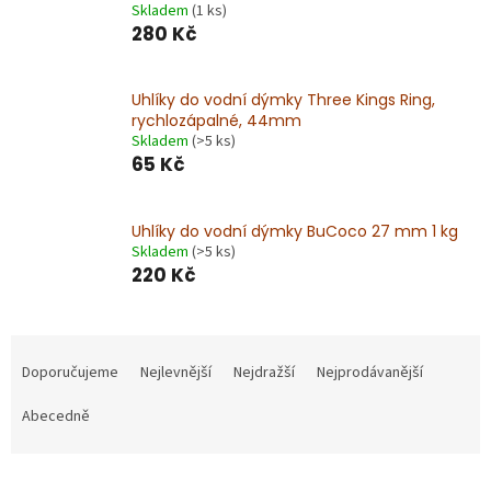
Skladem
(1 ks)
280 Kč
Uhlíky do vodní dýmky Three Kings Ring,
rychlozápalné, 44mm
Skladem
(>5 ks)
65 Kč
Uhlíky do vodní dýmky BuCoco 27 mm 1 kg
Skladem
(>5 ks)
220 Kč
Ř
a
Doporučujeme
Nejlevnější
Nejdražší
Nejprodávanější
z
e
Abecedně
n
í