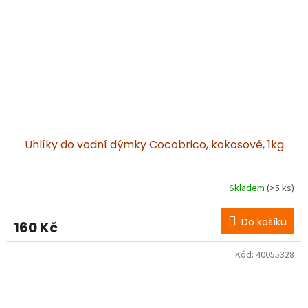
Uhlíky do vodní dýmky Cocobrico, kokosové, 1kg
Skladem
(>5 ks)
Do košíku
160 Kč
Kód:
40055328