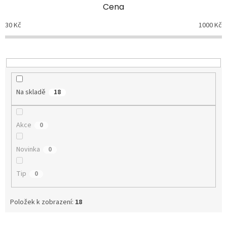
p
Cena
r
o
30
Kč
1000
Kč
d
u
k
t
ů
Na skladě
18
Akce
0
Novinka
0
Tip
0
Položek k zobrazení:
18
V