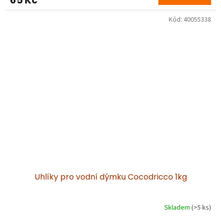
65 Kč
Kód:
40055338
Uhlíky pro vodní dýmku Cocodricco 1kg
Skladem
(>5 ks)