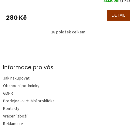
Skladem
(1 ks)
DETAIL
280 Kč
18
položek celkem
O
v
l
Z
á
á
d
p
a
a
Informace pro vás
c
t
í
Jak nakupovat
í
p
Obchodní podmínky
r
v
GDPR
k
Prodejna - virtuální prohlídka
y
Kontakty
v
ý
Vrácení zboží
p
Reklamace
i
s