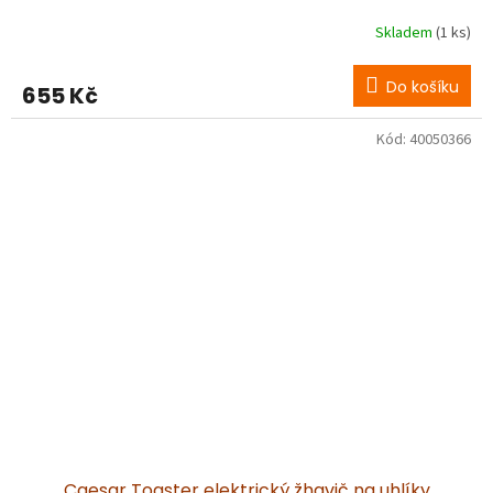
Skladem
(1 ks)
Do košíku
655 Kč
Kód:
40050366
Caesar Toaster elektrický žhavič na uhlíky