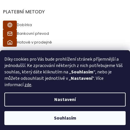
u
PLATEBNÍ METODY
Dobírka
Bankovní převod
Hotově v prodejně
Díky cookies pro Vás bude prohlížení stránek příjemnější a
jednodušší. Ke zpracování některých z nich potřebujeme Váš
souhlas, který dáte kliknutím na „
Souhlasím
“, nebo je
můžete odsouhlasit jednotlivě v „
Nastavení
“. Více
informací
zde
.
Vytvořil Shoptet
Nastavení
Při procesu objednávání bude ověřeno, zda jste starší 18ti let pomocí
Copyright 2026
Ráj kuřáků
. Všechna práva vyhrazena.
bankovní identity. Při převzetí zboží od kurýra bude také ověřeno, zda
Souhlasím
jste starší 18ti let.
Používáme
ověření věku Adulto