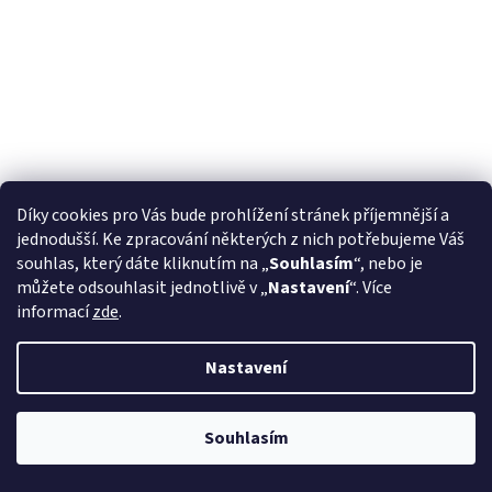
Díky cookies pro Vás bude prohlížení stránek příjemnější a
Pouzdro na 2 dýmky etue Crocco, hnědá kůže
jednodušší. Ke zpracování některých z nich potřebujeme Váš
souhlas, který dáte kliknutím na „
Souhlasím
“, nebo je
můžete odsouhlasit jednotlivě v „
Nastavení
“. Více
Skladem
(1 ks)
informací
zde
.
DETAIL
1 400 Kč
Nastavení
Kód:
33288
Při procesu objednávání bude ověřeno, zda jste starší 18ti let pomocí
bankovní identity. Při převzetí zboží od kurýra bude také ověřeno, zda
Souhlasím
jste starší 18ti let.