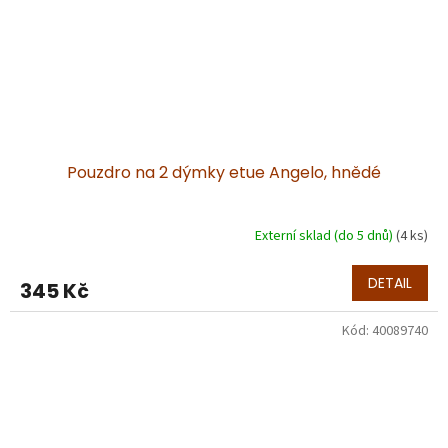
Pouzdro na 2 dýmky etue Angelo, hnědé
Externí sklad (do 5 dnů)
(4 ks)
DETAIL
345 Kč
Kód:
40089740