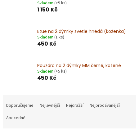
Skladem
(>5 ks)
1 150 Kč
Etue na 2 dýmky světle hnědá (koženka)
Skladem
(1 ks)
450 Kč
Pouzdro na 2 dýmky MM černé, kožené
Skladem
(>5 ks)
450 Kč
Ř
a
Doporučujeme
Nejlevnější
Nejdražší
Nejprodávanější
z
e
Abecedně
n
í