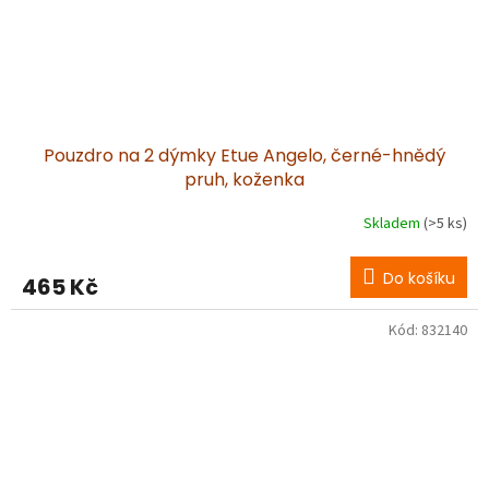
Pouzdro na 2 dýmky Etue Angelo, černé-hnědý
pruh, koženka
Skladem
(>5 ks)
Do košíku
465 Kč
Kód:
832140