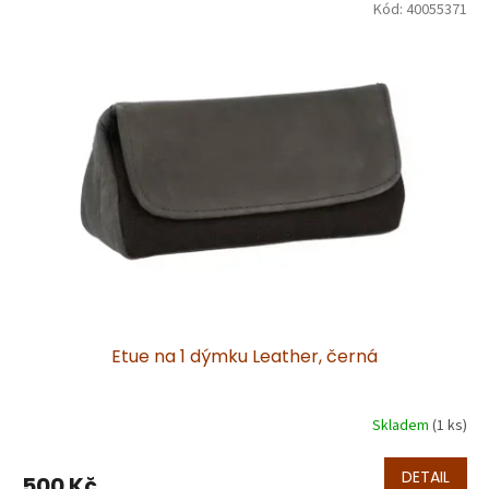
Kód:
40055371
ý
p
i
s
p
r
o
d
u
k
t
ů
Etue na 1 dýmku Leather, černá
Skladem
(1 ks)
DETAIL
500 Kč