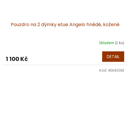
Pouzdro na 2 dýmky etue Angelo hnědé, kožené
Skladem
(1 ks)
DETAIL
1 100 Kč
Kód:
40043588