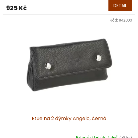
DETAIL
925 Kč
Kód:
842090
Etue na 2 dýmky Angelo, černá
Externí sklad (do 5 dnů)
(>5 ks)