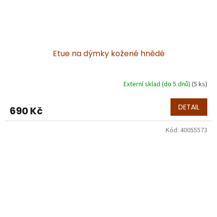
Etue na dýmky kožené hnědé
Externí sklad (do 5 dnů)
(5 ks)
DETAIL
690 Kč
Kód:
40055573