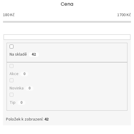
p
Cena
r
o
180
Kč
1700
Kč
d
u
k
t
ů
Na skladě
42
Akce
0
Novinka
0
Tip
0
Položek k zobrazení:
42
V