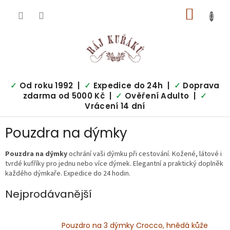
Přejít
NÁKUP
na
obsah
KOŠÍK
✓
Od roku 1992 |
✓
Expedice do 24h |
✓
Doprava
zdarma od 5000 Kč |
✓
Ověření Adulto |
✓
Vrácení 14 dní
Pouzdra na dýmky
Pouzdra na dýmky
ochrání vaši dýmku při cestování. Kožené, látové i
tvrdé kufříky pro jednu nebo více dýmek. Elegantní a praktický doplněk
každého dýmkaře. Expedice do 24 hodin.
Nejprodávanější
Pouzdro na 3 dýmky Crocco, hnědá kůže