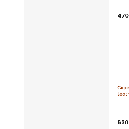
470
Ciga
Leath
630