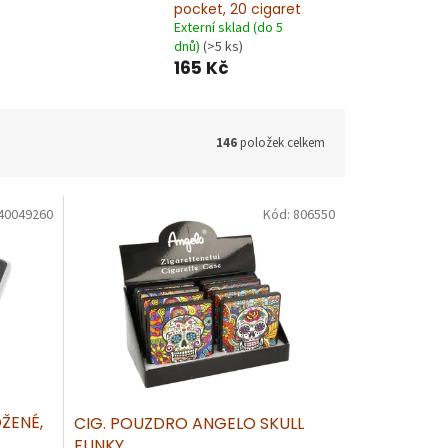
pocket, 20 cigaret
Externí sklad (do 5
dnů)
(>5 ks)
165 Kč
146
položek celkem
40049260
Kód:
806550
ŽENÉ,
CIG. POUZDRO ANGELO SKULL
FUNKY