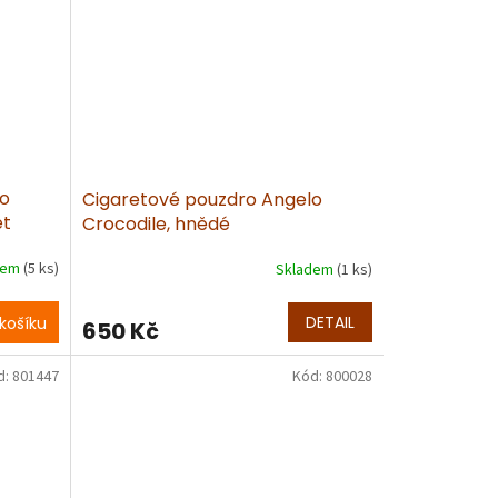
lo
Cigaretové pouzdro Angelo
et
Crocodile, hnědé
dem
(5 ks)
Skladem
(1 ks)
DETAIL
košíku
650 Kč
d:
801447
Kód:
800028