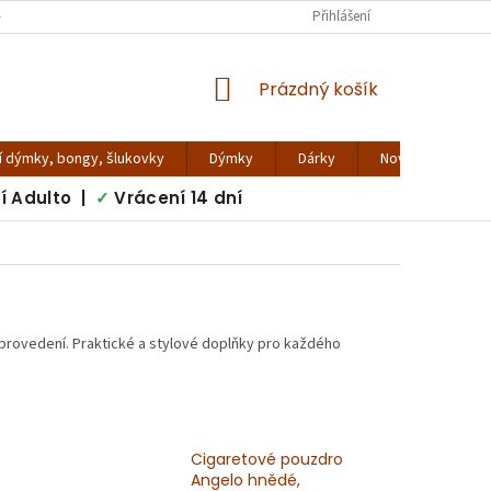
 VIRTUÁLNÍ PROHLÍDKA
KONTAKTY
VRÁCENÍ ZBOŽÍ
Přihlášení
REKLAMA
NÁKUPNÍ
Prázdný košík
KOŠÍK
í dýmky, bongy, šlukovky
Dýmky
Dárky
Novinky - blog
í Adulto |
✓
Vrácení 14 dní
provedení. Praktické a stylové doplňky pro každého
Cigaretové pouzdro
Angelo hnědé,