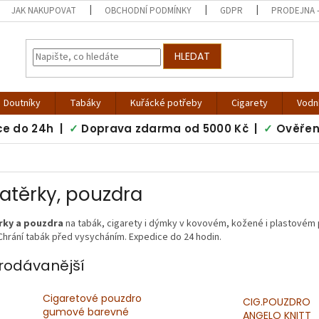
JAK NAKUPOVAT
OBCHODNÍ PODMÍNKY
GDPR
PRODEJNA -
HLEDAT
Doutníky
Tabáky
Kuřácké potřeby
Cigarety
Vodn
ce do 24h |
✓
Doprava zdarma od 5000 Kč |
✓
Ověřen
atěrky, pouzdra
rky a pouzdra
na tabák, cigarety i dýmky v kovovém, kožené i plastovém 
Chrání tabák před vysycháním. Expedice do 24 hodin.
rodávanější
Cigaretové pouzdro
CIG.POUZDRO
gumové barevné
ANGELO KNITT