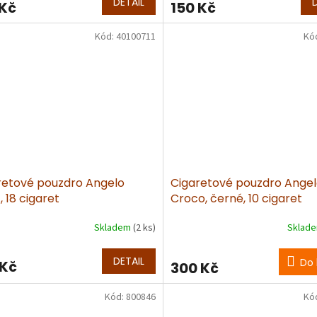
DETAIL
 Kč
150 Kč
Kód:
40100711
Kó
retové pouzdro Angelo
Cigaretové pouzdro Ange
, 18 cigaret
Croco, černé, 10 cigaret
Skladem
(2 ks)
Sklad
DETAIL
Do 
 Kč
300 Kč
Kód:
800846
Kó