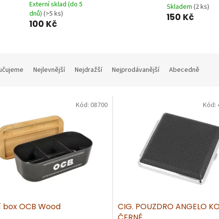
Externí sklad (do 5
Skladem
(2 ks)
dnů)
(>5 ks)
150 Kč
100 Kč
učujeme
Nejlevnější
Nejdražší
Nejprodávanější
Abecedně
Kód:
08700
Kód:
cí box OCB Wood
CIG. POUZDRO ANGELO KO
ČERNÉ