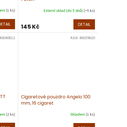
dem
(1 ks)
Externí sklad (do 5 dnů)
(>5 ks)
DETAIL
DETAIL
145 Kč
40040812
Kód:
40039620
ITT
Cigaretové pouzdro Angelo 100
mm, 16 cigaret
dem
(2 ks)
Skladem
(1 ks)