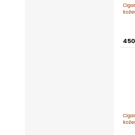
Ciga
kože
450
Ciga
kože