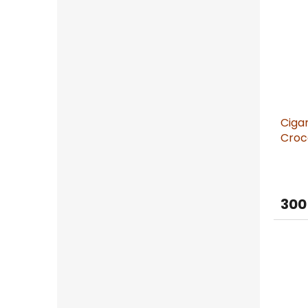
Ciga
Croco
300