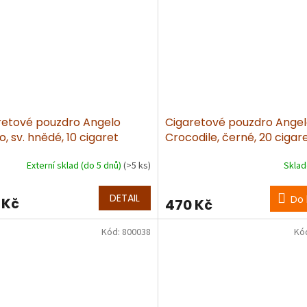
retové pouzdro Angelo
Cigaretové pouzdro Ange
, sv. hnědé, 10 cigaret
Crocodile, černé, 20 cigar
Externí sklad (do 5 dnů)
(>5 ks)
Skla
DETAIL
Do 
 Kč
470 Kč
Kód:
800038
Kó