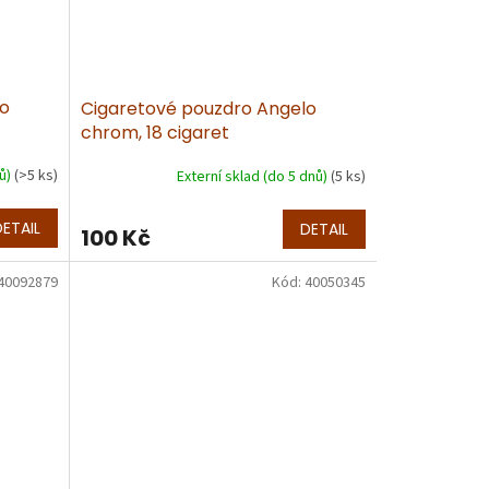
lo
Cigaretové pouzdro Angelo
chrom, 18 cigaret
nů)
(>5 ks)
Externí sklad (do 5 dnů)
(5 ks)
DETAIL
DETAIL
100 Kč
40092879
Kód:
40050345