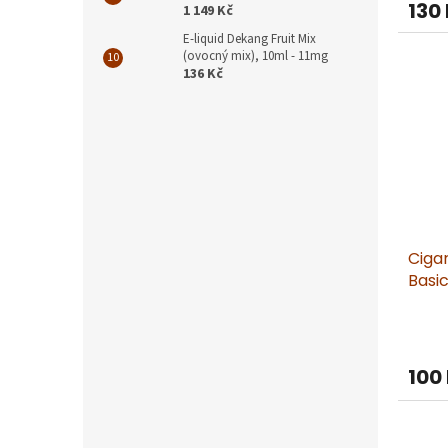
130
1 149 Kč
E-liquid Dekang Fruit Mix
(ovocný mix), 10ml - 11mg
136 Kč
Ciga
Basic
100