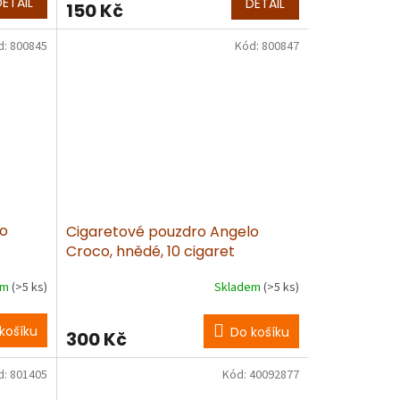
DETAIL
DETAIL
150 Kč
d:
800845
Kód:
800847
lo
Cigaretové pouzdro Angelo
Croco, hnědé, 10 cigaret
em
(>5 ks)
Skladem
(>5 ks)
košíku
Do košíku
300 Kč
d:
801405
Kód:
40092877