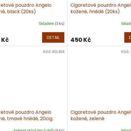
retové pouzdro Angelo
Cigaretové pouzdro Ange
né, black (20ks)
kožené, hnědé (20ks)
Skladem
(3 ks)
Skla
DETAIL
 Kč
450 Kč
Kód:
801404
Kód:
retové pouzdro Angelo
Cigaretové pouzdro Ange
né, tmavě hnědé, 20cig.
kožené, zelené
Externí sklad (do 5 dnů)
(5 ks)
Skla