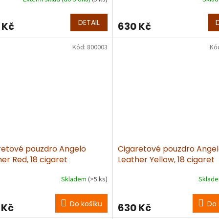
DETAIL
 Kč
630 Kč
Kód:
800003
Kó
retové pouzdro Angelo
Cigaretové pouzdro Ange
er Red, 18 cigaret
Leather Yellow, 18 cigaret
Skladem
(>5 ks)
Sklad
Do košíku
Do 
 Kč
630 Kč