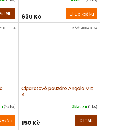
DETAIL
Do košíku
630 Kč
d:
800004
Kód:
40043674
lo
Cigaretové pouzdro Angelo MIX
4
em
(>5 ks)
Skladem
(1 ks)
DETAIL
košíku
150 Kč