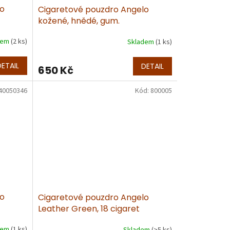
lo
Cigaretové pouzdro Angelo
kožené, hnědé, gum.
dem
(2 ks)
Skladem
(1 ks)
DETAIL
DETAIL
650 Kč
40050346
Kód:
800005
lo
Cigaretové pouzdro Angelo
Leather Green, 18 cigaret
dem
(1 ks)
Skladem
(>5 ks)