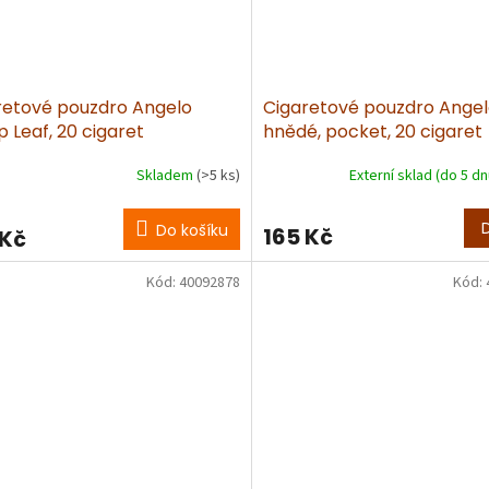
retové pouzdro Angelo
Cigaretové pouzdro Ange
 Leaf, 20 cigaret
hnědé, pocket, 20 cigaret
Skladem
(>5 ks)
Externí sklad (do 5 d
Do košíku
165 Kč
 Kč
Kód:
40092878
Kód: