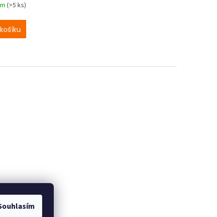
em
(>5 ks)
košíku
Souhlasím