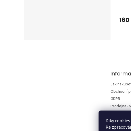
160
Z
á
p
a
t
Informa
í
Jak nakupo
Obchodní 
GDPR
Prodejna - v
Kontakty
Díky cookies
Vrácení zbo
Ke zpracován
Reklamace