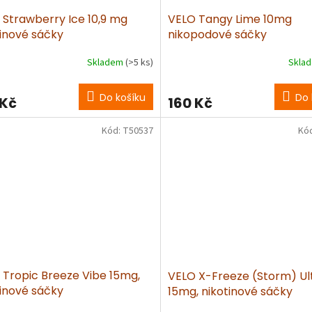
 Strawberry Ice 10,9 mg
VELO Tangy Lime 10mg
tinové sáčky
nikopodové sáčky
Skladem
(>5 ks)
Skla
Do košíku
Do 
 Kč
160 Kč
Kód:
T50537
Kó
 Tropic Breeze Vibe 15mg,
VELO X-Freeze (Storm) Ul
tinové sáčky
15mg, nikotinové sáčky