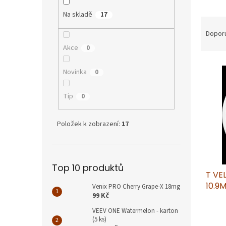
p
a
Na skladě
17
Ř
n
a
e
Dopor
z
l
Akce
0
e
V
n
Novinka
0
ý
í
p
p
Tip
0
i
r
s
o
p
d
Položek k zobrazení:
17
r
u
o
k
d
t
u
ů
Top 10 produktů
T VE
k
10.9
t
Venix PRO Cherry Grape-X 18mg
99 Kč
ů
VEEV ONE Watermelon - karton
(5 ks)