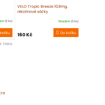
VELO Tropic Breeze 10,9mg,
nikotinové sáčky
dem
(5 ks)
Skladem
(5 ks)
košíku
Do košíku
160 Kč
d:
T50531
tra