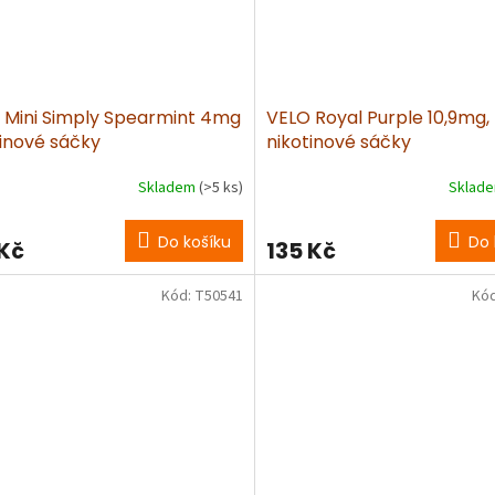
 Mini Simply Spearmint 4mg
VELO Royal Purple 10,9mg,
tinové sáčky
nikotinové sáčky
Skladem
(>5 ks)
Sklad
Do košíku
Do 
 Kč
135 Kč
Kód:
T50541
Kó