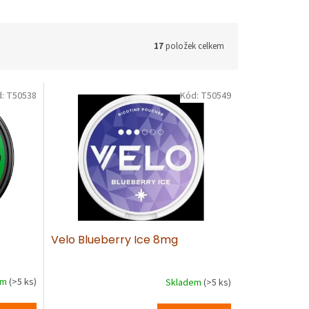
17
položek celkem
d:
T50538
Kód:
T50549
Velo Blueberry Ice 8mg
em
(>5 ks)
Skladem
(>5 ks)