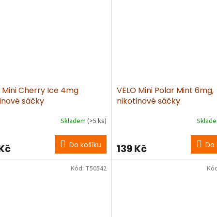
 Mini Cherry Ice 4mg
VELO Mini Polar Mint 6mg,
tinové sáčky
nikotinové sáčky
Skladem
(>5 ks)
Sklad
Do košíku
Do 
 Kč
139 Kč
Kód:
T50542
Kó