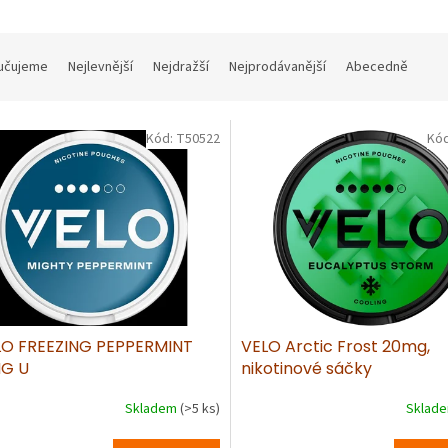
učujeme
Nejlevnější
Nejdražší
Nejprodávanější
Abecedně
Kód:
T50522
Kó
LO FREEZING PEPPERMINT
VELO Arctic Frost 20mg,
MG U
nikotinové sáčky
Skladem
(>5 ks)
Sklad