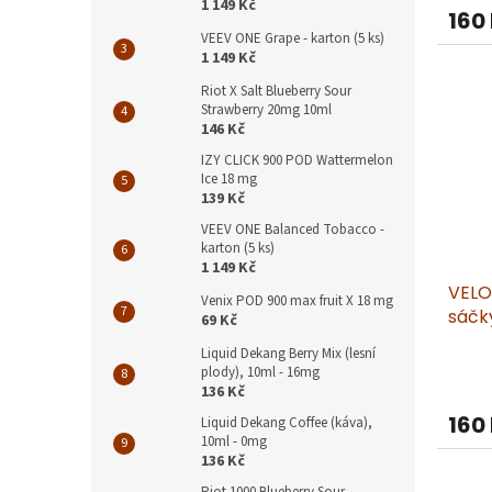
1 149 Kč
160
VEEV ONE Grape - karton (5 ks)
1 149 Kč
Riot X Salt Blueberry Sour
Strawberry 20mg 10ml
146 Kč
IZY CLICK 900 POD Wattermelon
Ice 18 mg
139 Kč
VEEV ONE Balanced Tobacco -
karton (5 ks)
1 149 Kč
VELO
Venix POD 900 max fruit X 18 mg
sáčk
69 Kč
Liquid Dekang Berry Mix (lesní
plody), 10ml - 16mg
136 Kč
160
Liquid Dekang Coffee (káva),
10ml - 0mg
136 Kč