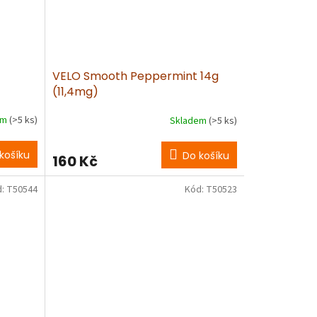
VELO Smooth Peppermint 14g
(11,4mg)
em
(>5 ks)
Skladem
(>5 ks)
košíku
Do košíku
160 Kč
d:
T50544
Kód:
T50523