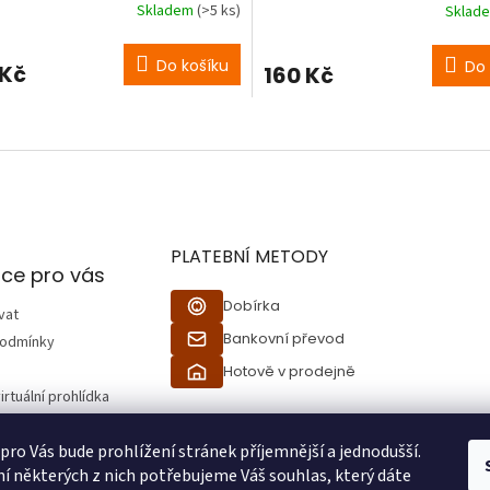
Skladem
(>5 ks)
Sklad
Do košíku
Do 
 Kč
160 Kč
O
v
l
á
d
a
c
PLATEBNÍ METODY
í
ce pro vás
p
Dobírka
r
vat
v
Bankovní převod
podmínky
k
Hotově v prodejně
y
v
irtuální prohlídka
ý
p
 pro Vás bude prohlížení stránek příjemnější a jednodušší.
ží
i
í některých z nich potřebujeme Váš souhlas, který dáte
s