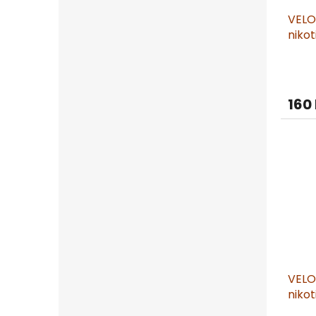
VELO
niko
160
VELO
niko