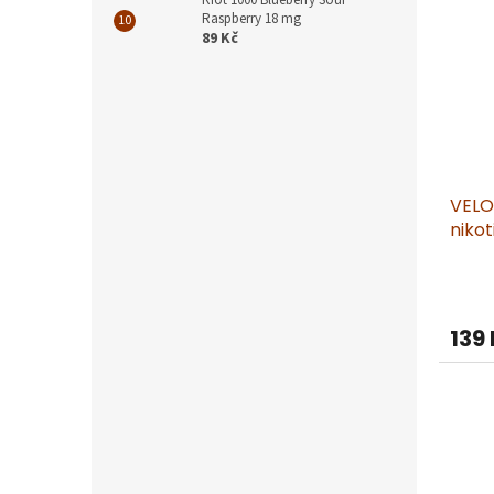
Riot 1000 Blueberry Sour
Raspberry 18 mg
89 Kč
VELO
niko
139