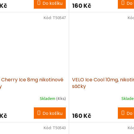
Do košíku
Do 
 Kč
160 Kč
Kód:
T50547
Kó
 Cherry Ice 8mg nikotinové
VELO Ice Cool 10mg, nikot
y
sáčky
Skladem
(4 ks)
Sklad
Do košíku
Do 
 Kč
160 Kč
Kód:
T50543
Kó