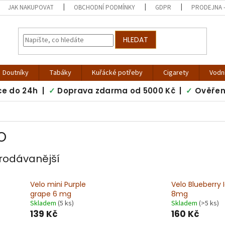
JAK NAKUPOVAT
OBCHODNÍ PODMÍNKY
GDPR
PRODEJNA -
HLEDAT
Doutníky
Tabáky
Kuřácké potřeby
Cigarety
Vodn
ce do 24h |
✓
Doprava zdarma od 5000 Kč |
✓
Ověřen
O
rodávanější
Velo mini Purple
Velo Blueberry 
grape 6 mg
8mg
Skladem
(5 ks)
Skladem
(>5 ks)
139 Kč
160 Kč