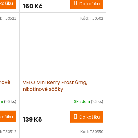
košíku
Do košíku
160 Kč
d:
T50521
Kód:
T50502
inové
VELO Mini Berry Frost 6mg,
nikotinové sáčky
em
(>5 ks)
Skladem
(>5 ks)
košíku
Do košíku
139 Kč
d:
T50512
Kód:
T50550