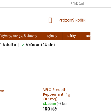
 VIRTUÁLNÍ PROHLÍDKA
KONTAKTY
VRÁCENÍ ZBOŽÍ
Přihlášení
REKLAMA
NÁKUPNÍ
Prázdný košík
KOŠÍK
í dýmky, bongy, šlukovky
Dýmky
Dárky
Novinky - blog
í Adulto |
✓
Vrácení 14 dní
VELO Smooth
Ice
Peppermint 14g
(11,4mg)
Skladem
(>5 ks)
160 Kč