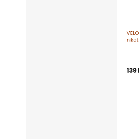
VELO
niko
139