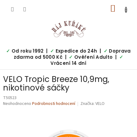
Přejít
NÁKUP
na
obsah
KOŠÍK
✓
Od roku 1992 |
✓
Expedice do 24h |
✓
Doprava
zdarma od 5000 Kč |
✓
Ověření Adulto |
✓
Vrácení 14 dní
VELO Tropic Breeze 10,9mg,
nikotinové sáčky
T50523
Průměrné
Neohodnoceno
Podrobnosti hodnocení
Značka:
VELO
hodnocení
produktu
je
0,0
z