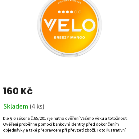
5
hvězdiček.
160 Kč
Měrná
Skladem
(4 ks)
cena: