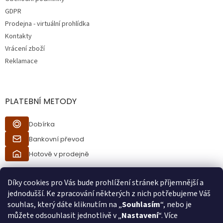
GDPR
Prodejna - virtuální prohlídka
Kontakty
Vrácení zboží
Reklamace
PLATEBNÍ METODY
Dobírka
Bankovní převod
Hotově v prodejně
Díky cookies pro Vás bude prohlížení stránek příjemnější a
jednodušší. Ke zpracování některých z nich potřebujeme Váš
souhlas, který dáte kliknutím na „
Souhlasím
“, nebo je
můžete odsouhlasit jednotlivě v „
Nastavení
“. Více