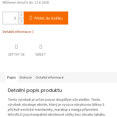
Můžeme doručit do:
12.8.2026
Přidat do košíku
Detailní informace
ZEPTAT SE
SDÍLET
Popis
Diskuze
Ostatní informace
Detailní popis produktu
Tento výrobek je určen pouze dospělým uživatelům. Tento
výrobek obsahuje nikotin, který je vysoce návykovou látkou S
příchutí exotické mandarinky, marakuji a manga připomíná
léto.VELO jsou kompaktní nikotinové sáčky bez obsahu tabáku.