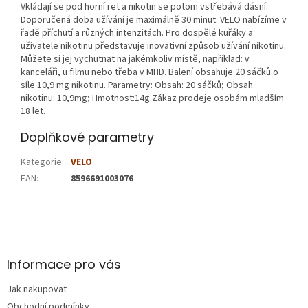
Vkládají se pod horní ret a nikotin se potom vstřebává dásní.
Doporučená doba užívání je maximálně 30 minut. VELO nabízíme v
řadě příchutí a různých intenzitách. Pro dospělé kuřáky a
uživatele nikotinu představuje inovativní způsob užívání nikotinu.
Můžete si jej vychutnat na jakémkoliv místě, například: v
kanceláři, u filmu nebo třeba v MHD. Balení obsahuje 20 sáčků o
síle 10,9 mg nikotinu. Parametry: Obsah: 20 sáčků; Obsah
nikotinu: 10,9mg; Hmotnost:14g.Zákaz prodeje osobám mladším
18 let.
Doplňkové parametry
Kategorie
:
VELO
EAN
:
8596691003076
Z
á
p
a
Informace pro vás
t
Jak nakupovat
í
Obchodní podmínky