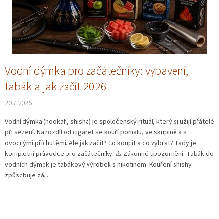
p
á
a
n
n
k
e
ů
l
Vodní dýmka pro začátečníky: vybavení,
tabák a jak začít 2026
20.7.2026
Vodní dýmka (hookah, shisha) je společenský rituál, který si užijí přátelé
při sezení. Na rozdíl od cigaret se kouří pomalu, ve skupině a s
ovocnými příchutěmi. Ale jak začít? Co koupit a co vybrat? Tady je
kompletní průvodce pro začátečníky. ⚠️ Zákonné upozornění: Tabák do
vodních dýmek je tabákový výrobek s nikotinem. Kouření shishy
způsobuje zá...