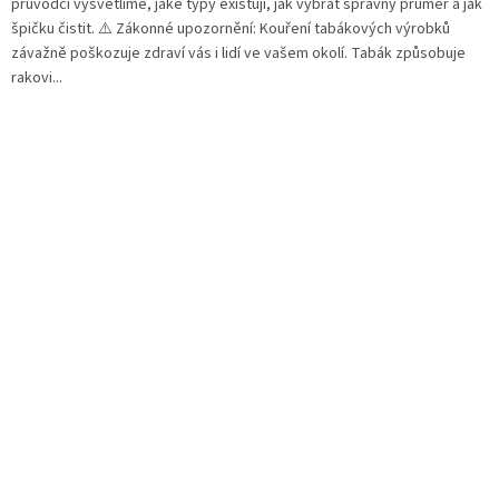
průvodci vysvětlíme, jaké typy existují, jak vybrat správný průměr a jak
špičku čistit. ⚠️ Zákonné upozornění: Kouření tabákových výrobků
závažně poškozuje zdraví vás i lidí ve vašem okolí. Tabák způsobuje
rakovi...