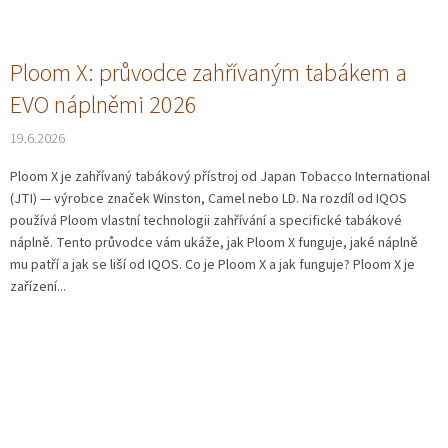
Ploom X: průvodce zahřívaným tabákem a
EVO náplněmi 2026
19.6.2026
Ploom X je zahřívaný tabákový přístroj od Japan Tobacco International
(JTI) — výrobce značek Winston, Camel nebo LD. Na rozdíl od IQOS
používá Ploom vlastní technologii zahřívání a specifické tabákové
náplně. Tento průvodce vám ukáže, jak Ploom X funguje, jaké náplně
mu patří a jak se liší od IQOS. Co je Ploom X a jak funguje? Ploom X je
zařízení...