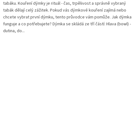
tabáku. Kouření dýmky je rituál - čas, trpělivost a správně vybraný
tabák dělají celý zážitek. Pokud vás dýmkové kouření zajímá nebo
chcete vybrat první dýmku, tento průvodce vám pomůže. Jak dýmka
funguje a co potřebujete? Dýmka se skládá ze tří částí: Hlava (bowl) -
dutina, do...