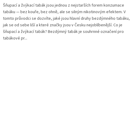
Šňupací a žvýkací tabák jsou jednou z nejstarších forem konzumace
tabáku — bez kouře, bez ohně, ale se silným nikotinovým efektem. V
tomto průvodci se dozvíte, jaké jsou hlavní druhy bezdýmného tabáku,
jak se od sebe liší a které značky jsou v Česku nejoblíbenější. Co je
šňupací a žvýkací tabák? Bezdýmný tabák je souhrnné označení pro
tabákové pr...