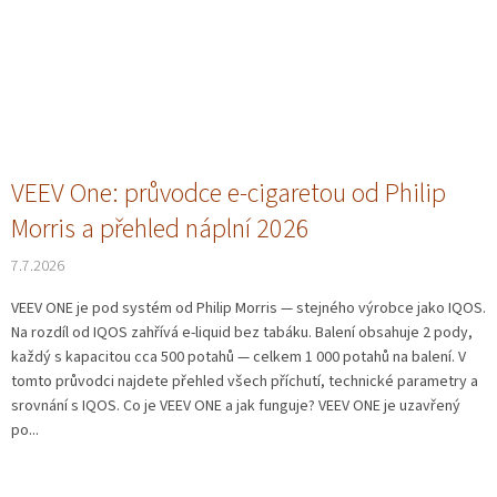
VEEV One: průvodce e-cigaretou od Philip
Morris a přehled náplní 2026
7.7.2026
VEEV ONE je pod systém od Philip Morris — stejného výrobce jako IQOS.
Na rozdíl od IQOS zahřívá e-liquid bez tabáku. Balení obsahuje 2 pody,
každý s kapacitou cca 500 potahů — celkem 1 000 potahů na balení. V
tomto průvodci najdete přehled všech příchutí, technické parametry a
srovnání s IQOS. Co je VEEV ONE a jak funguje? VEEV ONE je uzavřený
po...