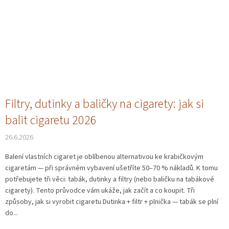
Filtry, dutinky a baličky na cigarety: jak si
balit cigaretu 2026
26.6.2026
Balení vlastních cigaret je oblíbenou alternativou ke krabičkovým
cigaretám — při správném vybavení ušetříte 50–70 % nákladů. K tomu
potřebujete tři věci: tabák, dutinky a filtry (nebo baličku na tabákové
cigarety). Tento průvodce vám ukáže, jak začít a co koupit. Tři
způsoby, jak si vyrobit cigaretu Dutinka + filtr + plnička — tabák se plní
do...