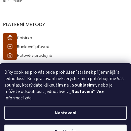
Reklamace
u
PLATEBNÍ METODY
Dobírka
Bankovní převod
Hotově v prodejně
Díky cookies pro Vás bude prohlížení stránek příjemnější a
jednodušší. Ke zpracování některých z nich potřebujeme Váš
souhlas, který dáte kliknutím na „
Souhlasím
“, nebo je
můžete odsouhlasit jednotlivě v „
Nastavení
“. Více
informací
zde
.
Vytvořil Shoptet
Nastavení
Při procesu objednávání bude ověřeno, zda jste starší 18ti let pomocí
Copyright 2026
Ráj kuřáků
. Všechna práva vyhrazena.
bankovní identity. Při převzetí zboží od kurýra bude také ověřeno, zda