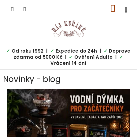
Přejít
NÁKUP
na
obsah
KOŠÍK
✓
Od roku 1992 |
✓
Expedice do 24h |
✓
Doprava
zdarma od 5000 Kč |
✓
Ověření Adulto |
✓
Vrácení 14 dní
P
Novinky - blog
o
s
V
t
ý
r
p
a
i
n
s
n
č
í
l