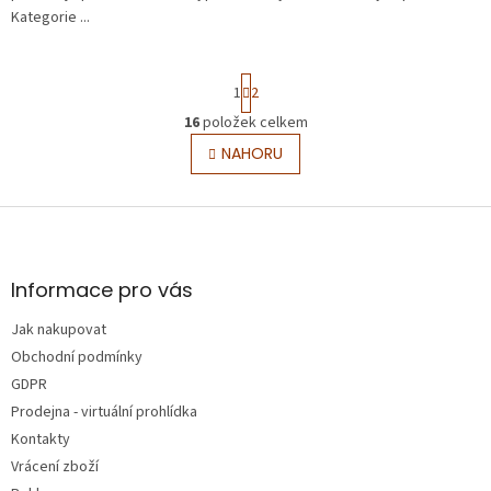
Kategorie ...
S
1
2
t
r
16
položek celkem
O
á
v
NAHORU
n
l
k
o
á
v
Z
d
á
a
á
n
c
p
í
í
a
Informace pro vás
p
t
r
Jak nakupovat
í
v
Obchodní podmínky
k
y
GDPR
v
Prodejna - virtuální prohlídka
ý
Kontakty
p
i
Vrácení zboží
s