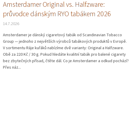
Amsterdamer Original vs. Halfzware:
průvodce dánským RYO tabákem 2026
14.7.2026
Amsterdamer je dánský cigaretový tabák od Scandinavian Tobacco
Group — jednoho z největších výrobců tabákových produktů v Evropě.
V sortimentu Ráje kuřáků nabízíme dvě varianty: Original a Halfzware.
Obě za 220 Kč / 30 g. Pokud hledáte kvalitní tabák pro balené cigarety
bez zbytečných přísad, čtěte dál. Co je Amsterdamer a odkud pochází?
Přes náz...