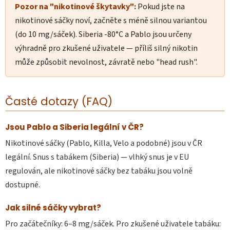
Pozor na "nikotinové škytavky":
Pokud jste na
nikotinové sáčky noví, začněte s méně silnou variantou
(do 10 mg/sáček). Siberia -80°C a Pablo jsou určeny
výhradně pro zkušené uživatele — příliš silný nikotin
může způsobit nevolnost, závratě nebo "head rush".
Časté dotazy (FAQ)
Jsou Pablo a Siberia legální v ČR?
Nikotinové sáčky (Pablo, Killa, Velo a podobné) jsou v ČR
legální. Snus s tabákem (Siberia) — vlhký snus je v EU
regulován, ale nikotinové sáčky bez tabáku jsou volně
dostupné.
Jak silné sáčky vybrat?
Pro začátečníky: 6–8 mg/sáček. Pro zkušené uživatele tabáku: