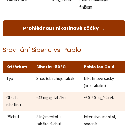
Pablo Cola
~30 mg/sáček
Cola s chladivým
finišem
Prohlédnout nikotinové sáčky →
Srovnání Siberia vs. Pablo
Kritérium
Siberia -80°C
Pablo Ice Cold
Typ
Snus (obsahuje tabák)
Nikotinové sáčky
(bez tabáku)
Obsah
~43 mg/g tabáku
~30–50 mg/sáček
nikotinu
Příchuť
Silný mentol +
Intenzivní mentol,
tabáková chuť
ovocné