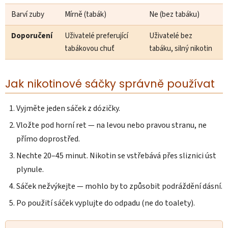
Barví zuby
Mírně (tabák)
Ne (bez tabáku)
Doporučení
Uživatelé preferující
Uživatelé bez
tabákovou chuť
tabáku, silný nikotin
Jak nikotinové sáčky správně používat
Vyjměte jeden sáček z dózičky.
Vložte pod horní ret — na levou nebo pravou stranu, ne
přímo doprostřed.
Nechte 20–45 minut. Nikotin se vstřebává přes sliznici úst
plynule.
Sáček nežvýkejte — mohlo by to způsobit podráždění dásní.
Po použití sáček vyplujte do odpadu (ne do toalety).