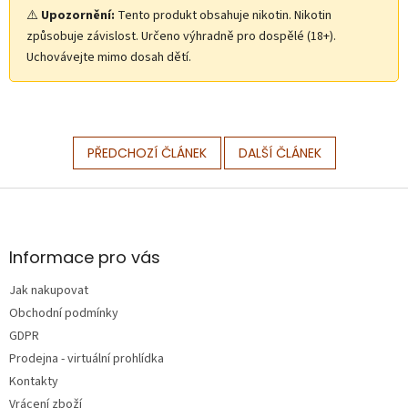
⚠️
Upozornění:
Tento produkt obsahuje nikotin. Nikotin
způsobuje závislost. Určeno výhradně pro dospělé (18+).
Uchovávejte mimo dosah dětí.
PŘEDCHOZÍ ČLÁNEK
DALŠÍ ČLÁNEK
Z
á
p
a
Informace pro vás
t
Jak nakupovat
í
Obchodní podmínky
GDPR
Prodejna - virtuální prohlídka
Kontakty
Vrácení zboží