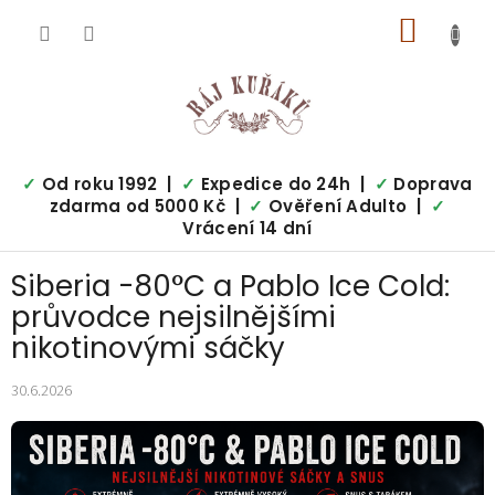
Přejít
NÁKUP
na
obsah
KOŠÍK
✓
Od roku 1992 |
✓
Expedice do 24h |
✓
Doprava
zdarma od 5000 Kč |
✓
Ověření Adulto |
✓
Vrácení 14 dní
Siberia -80°C a Pablo Ice Cold:
průvodce nejsilnějšími
nikotinovými sáčky
30.6.2026