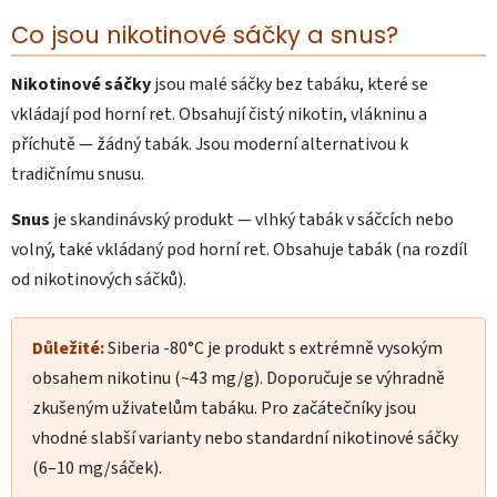
Co jsou nikotinové sáčky a snus?
Nikotinové sáčky
jsou malé sáčky bez tabáku, které se
vkládají pod horní ret. Obsahují čistý nikotin, vlákninu a
příchutě — žádný tabák. Jsou moderní alternativou k
tradičnímu snusu.
Snus
je skandinávský produkt — vlhký tabák v sáčcích nebo
volný, také vkládaný pod horní ret. Obsahuje tabák (na rozdíl
od nikotinových sáčků).
Důležité:
Siberia -80°C je produkt s extrémně vysokým
obsahem nikotinu (~43 mg/g). Doporučuje se výhradně
zkušeným uživatelům tabáku. Pro začátečníky jsou
vhodné slabší varianty nebo standardní nikotinové sáčky
(6–10 mg/sáček).