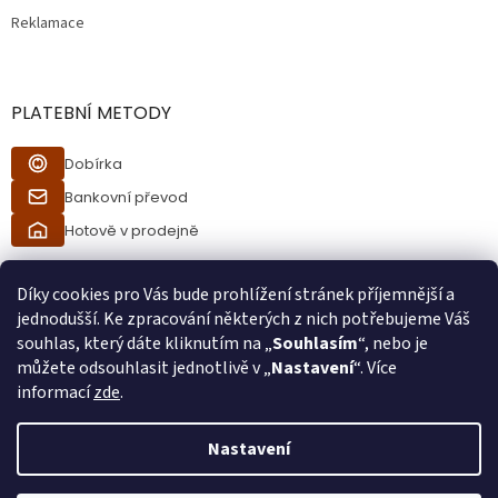
Reklamace
PLATEBNÍ METODY
Dobírka
Bankovní převod
Hotově v prodejně
Díky cookies pro Vás bude prohlížení stránek příjemnější a
jednodušší. Ke zpracování některých z nich potřebujeme Váš
souhlas, který dáte kliknutím na „
Souhlasím
“, nebo je
můžete odsouhlasit jednotlivě v „
Nastavení
“. Více
informací
zde
.
Vytvořil Shoptet
Nastavení
Při procesu objednávání bude ověřeno, zda jste starší 18ti let pomocí