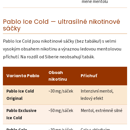
méně mentolu
Pablo Ice Cold — ultrasílné nikotinové
sáčky
Pablo Ice Cold jsou nikotinové sáčky (bez tabáku!) s velmi
vysokým obsahem nikotinu a výraznou ledovou mentolovou
příchutí. Na rozdíl od Siberie neobsahují tabák.
Obsah
Varianta Pablo
Příchuť
nikotinu
Pablo Ice Cold
~30 mg/sáček
Intenzivní mentol,
Original
ledový efekt
Pablo Exclusive
~50 mg/sáček
Mentol, extrémně silné
Ice Cold