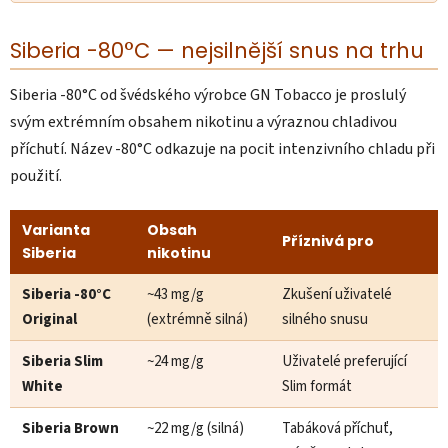
Siberia -80°C — nejsilnější snus na trhu
Siberia -80°C od švédského výrobce GN Tobacco je proslulý
svým extrémním obsahem nikotinu a výraznou chladivou
příchutí. Název -80°C odkazuje na pocit intenzivního chladu při
použití.
Varianta
Obsah
Příznivá pro
Siberia
nikotinu
Siberia -80°C
~43 mg/g
Zkušení uživatelé
Original
(extrémně silná)
silného snusu
Siberia Slim
~24 mg/g
Uživatelé preferující
White
Slim formát
Siberia Brown
~22 mg/g (silná)
Tabáková příchuť,