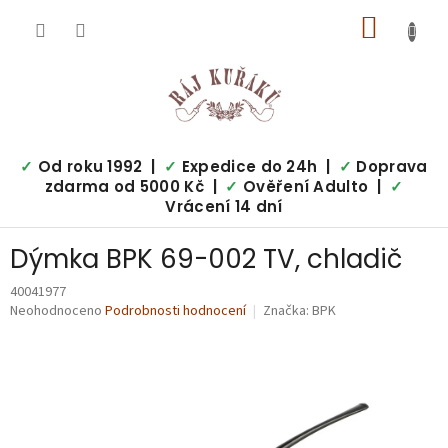
Přejít
NÁKUP
na
obsah
KOŠÍK
✓
Od roku 1992 |
✓
Expedice do 24h |
✓
Doprava
zdarma od 5000 Kč |
✓
Ověření Adulto |
✓
Vrácení 14 dní
Dýmka BPK 69-002 TV, chladič
40041977
Průměrné
Neohodnoceno
Podrobnosti hodnocení
Značka:
BPK
hodnocení
produktu
je
0,0
z
5
hvězdiček.