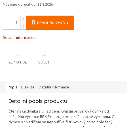
Můžeme doručit do:
11.8.2026
Přidat do košíku
Detailní informace
ZEPTAT SE
SDÍLET
Popis
Diskuze
Ostatní informace
Detailní popis produktu
Čtenářská dýmka s chladičem. Kvalitní bruyerová dýmka od
známého výrobce BPK Proseč je precizně a ručně vyrobená. V
dýmce s chladičem se nepoužívá filtr. Kovový chladič vložený