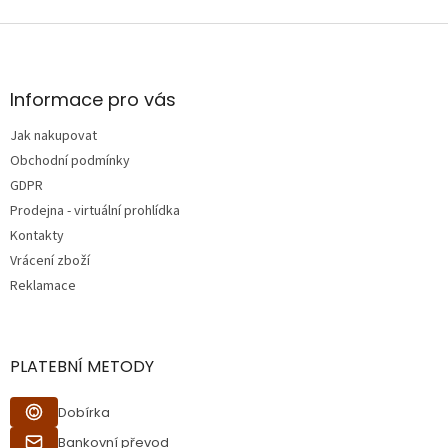
Z
á
p
a
Informace pro vás
t
Jak nakupovat
í
Obchodní podmínky
GDPR
Prodejna - virtuální prohlídka
Kontakty
Vrácení zboží
Reklamace
PLATEBNÍ METODY
Dobírka
Bankovní převod