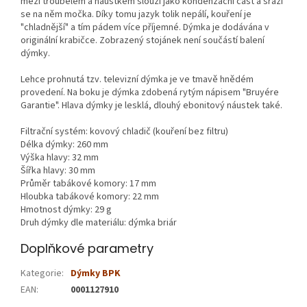
mezi troubelem a náustkem slouží jako kondenzační část a sráží
se na něm močka. Díky tomu jazyk tolik nepálí, kouření je
"chladnější" a tím pádem více příjemné. Dýmka je dodávána v
originální krabičce. Zobrazený stojánek není součástí balení
dýmky.
Lehce prohnutá tzv. televizní dýmka je ve tmavě hnědém
provedení. Na boku je dýmka zdobená rytým nápisem "Bruyére
Garantie". Hlava dýmky je lesklá, dlouhý ebonitový náustek také.
Filtrační systém: kovový chladič (kouření bez filtru)
Délka dýmky: 260 mm
Výška hlavy: 32 mm
Šířka hlavy: 30 mm
Průměr tabákové komory: 17 mm
Hloubka tabákové komory: 22 mm
Hmotnost dýmky: 29 g
Druh dýmky dle materiálu: dýmka briár
Doplňkové parametry
Kategorie
:
Dýmky BPK
EAN
:
0001127910