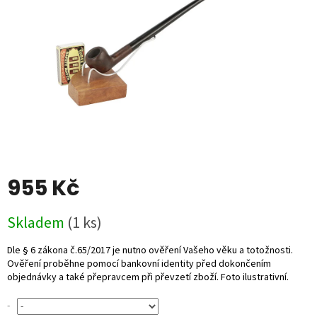
955 Kč
Měrná
Skladem
(1 ks)
cena:
-