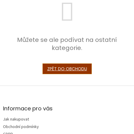
Můžete se ale podívat na ostatní
kategorie.
ZPĚT DO OBCHODU
Z
á
p
a
Informace pro vás
t
Jak nakupovat
í
Obchodní podmínky