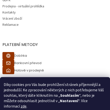
GDPR
Prodejna - virtuální prohlídka
Kontakty
Vrácení zboží
Reklamace
PLATEBNÍ METODY
Dobírka
Bankovní převod
Hotově v prodejně
Díky cookies pro Vás bude prohlížení stránek příjemnější a
jednodušší. Ke zpracování některých z nich potřebujeme Váš
souhlas, který dáte kliknutím na „
Souhlasím
“, nebo je
můžete odsouhlasit jednotlivě v „
Nastavení
“. Více
informací
zde
.