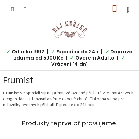
Přejít
NÁKUP
na
obsah
KOŠÍK
✓
Od roku 1992 |
✓
Expedice do 24h |
✓
Doprava
zdarma od 5000 Kč |
✓
Ověření Adulto |
✓
Vrácení 14 dní
Frumist
Frumist
se specializují na prémiové ovocné příchutě v jednorázových
e-cigaretách. Intenzivní a věrné ovocné chutě. Oblíbená volba pro
milovníky ovocných příchutí. Expedice do 24 hodin.
Produkty teprve připravujeme.