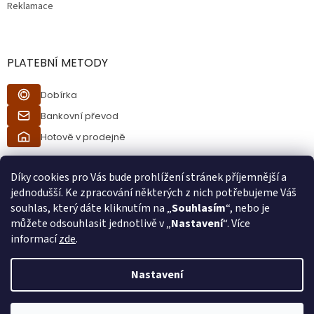
Reklamace
PLATEBNÍ METODY
Dobírka
Bankovní převod
Hotově v prodejně
Díky cookies pro Vás bude prohlížení stránek příjemnější a
jednodušší. Ke zpracování některých z nich potřebujeme Váš
souhlas, který dáte kliknutím na „
Souhlasím
“, nebo je
můžete odsouhlasit jednotlivě v „
Nastavení
“. Více
informací
zde
.
Vytvořil Shoptet
Nastavení
Při procesu objednávání bude ověřeno, zda jste starší 18ti let pomocí
Copyright 2026
Ráj kuřáků
. Všechna práva vyhrazena.