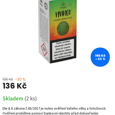
5
hvězdiček.
195 Kč
–30 %
195 Kč
–30 %
136 Kč
Měrná
Skladem
(2 ks)
cena: