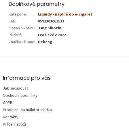
Doplňkové parametry
Kategorie
:
Liquidy - náplně do e-cigaret
EAN
:
8592303061533
Obsah nikotinu
:
3 mg nikotinu
Příchuť
:
Exotické ovoce
Značka / brand
:
Dekang
Z
á
p
a
Informace pro vás
t
Jak nakupovat
í
Obchodní podmínky
GDPR
Prodejna - virtuální prohlídka
Kontakty
Vrácení zboží