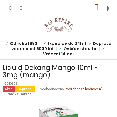
Přejít
NÁKUP
na
obsah
KOŠÍK
✓
Od roku 1992 |
✓
Expedice do 24h |
✓
Doprava
zdarma od 5000 Kč |
✓
Ověření Adulto |
✓
Vrácení 14 dní
Liquid Dekang Mango 10ml -
3mg (mango)
40040323
Průměrné
Neohodnoceno
Podrobnosti hodnocení
Akce
Doprodej
hodnocení
Značka:
Dekang
produktu
je
0,0
z