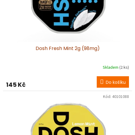
Dosh Fresh Mint 2g (98mg)
Skladem
(2 ks)
Do košíku
145 Kč
Kód:
40101088