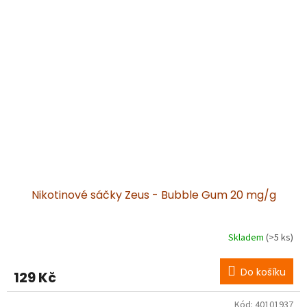
Nikotinové sáčky Zeus - Bubble Gum 20 mg/g
Skladem
(>5 ks)
Do košíku
129 Kč
Kód:
40101937