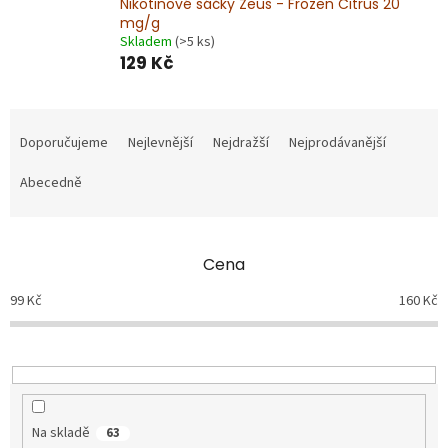
Nikotinové sáčky Zeus - Frozen Citrus 20
mg/g
Skladem
(>5 ks)
129 Kč
Ř
a
Doporučujeme
Nejlevnější
Nejdražší
Nejprodávanější
z
e
Abecedně
n
í
p
Cena
r
o
99
Kč
160
Kč
d
u
k
t
ů
Na skladě
63