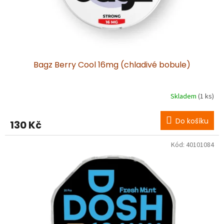
u
k
t
ů
Bagz Berry Cool 16mg (chladivé bobule)
Skladem
(1 ks)
Do košíku
130 Kč
Kód:
40101084