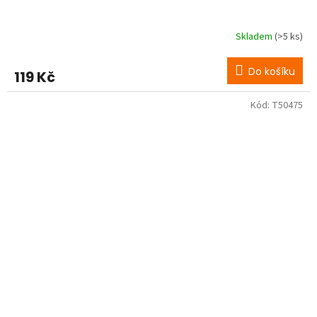
Skladem
(>5 ks)
Do košíku
119 Kč
Kód:
T50475