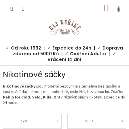
Přejít
NÁKUP
na
obsah
KOŠÍK
✓
Od roku 1992 |
✓
Expedice do 24h |
✓
Doprava
zdarma od 5000 Kč |
✓
Ověření Adulto |
✓
Vrácení 14 dní
Nikotinové sáčky
Nikotinové sáčky
jsou moderní bezdýmná alternativa bez tabáku a
kouře. Vkládají se pod ret — pohodlné, diskrétní, bez zápachu. Značky
Pablo Ice Cold, Velo, Killa, On!
v různých silách nikotinu. Expedice do
24 hodin.
ZYN
VELO