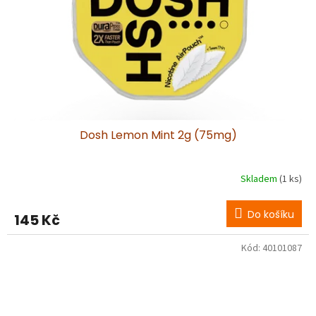
Dosh Lemon Mint 2g (75mg)
Skladem
(1 ks)
Do košíku
145 Kč
Kód:
40101087