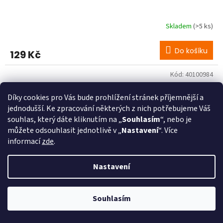
Skladem
(>5 ks)
Do košíku
129 Kč
Kód:
40100984
Díky cookies pro Vás bude prohlížení stránek příjemnější a
jednodušší. Ke zpracování některých z nich potřebujeme Váš
souhlas, který dáte kliknutím na „
Souhlasím
“, nebo je
můžete odsouhlasit jednotlivě v „
Nastavení
“. Více
informací
zde
.
Nastavení
Při procesu objednávání bude ověřeno, zda jste starší 18ti let pomocí
bankovní identity. Při převzetí zboží od kurýra bude také ověřeno, zda
Souhlasím
jste starší 18ti let.