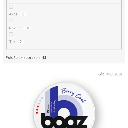
Akce
0
Novinka
0
Tip
0
Položek k zobrazení:
63
V
Kód:
40093058
ý
p
i
s
p
r
o
d