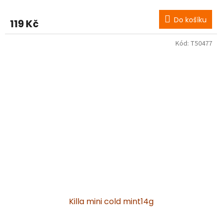
Do košíku
119 Kč
Kód:
T50477
Killa mini cold mint14g