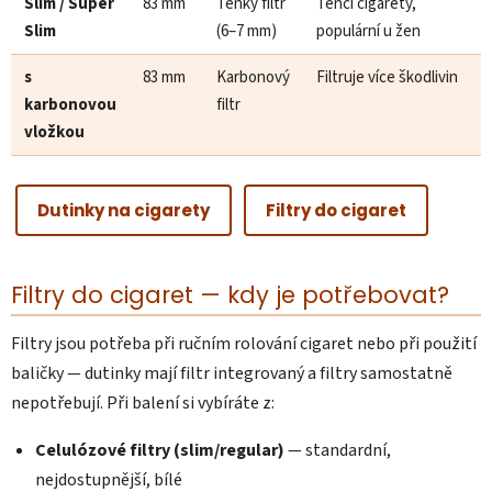
Slim / Super
83 mm
Tenký filtr
Tenčí cigarety,
Slim
(6–7 mm)
populární u žen
s
83 mm
Karbonový
Filtruje více škodlivin
karbonovou
filtr
vložkou
Dutinky na cigarety
Filtry do cigaret
Filtry do cigaret — kdy je potřebovat?
Filtry jsou potřeba při ručním rolování cigaret nebo při použití
baličky — dutinky mají filtr integrovaný a filtry samostatně
nepotřebují. Při balení si vybíráte z:
Celulózové filtry (slim/regular)
— standardní,
nejdostupnější, bílé