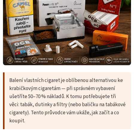
Balení vlastních cigaret je oblíbenou alternativou ke
krabičkovým cigaretám — při správném vybavení
ušetříte 50–70 % nákladů. K tomu potřebujete tři
věci: tabák, dutinky a filtry (nebo baličku na tabákové
cigarety). Tento průvodce vám ukáže, jak začít a co
koupit.