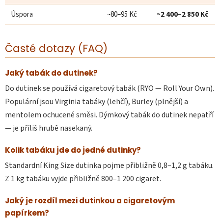
Úspora
~80–95 Kč
~2 400–2 850 Kč
Časté dotazy (FAQ)
Jaký tabák do dutinek?
Do dutinek se používá cigaretový tabák (RYO — Roll Your Own).
Populární jsou Virginia tabáky (lehčí), Burley (plnější) a
mentolem ochucené směsi. Dýmkový tabák do dutinek nepatří
— je příliš hrubě nasekaný.
Kolik tabáku jde do jedné dutinky?
Standardní King Size dutinka pojme přibližně 0,8–1,2 g tabáku.
Z 1 kg tabáku vyjde přibližně 800–1 200 cigaret.
Jaký je rozdíl mezi dutinkou a cigaretovým
papírkem?