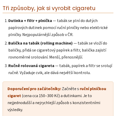
Tři způsoby, jak si vyrobit cigaretu
Dutinka + filtr + plnička
— tabák se plní do dutých
papírových dutinek pomocí ruční plničky nebo elektrické
plničky. Nejpopulárnější způsob v ČR.
Balička na tabák (rolling machine)
— tabák se vloží do
baličky, přidá se cigaretový papírek a filtr, balička zajistí
rovnoměrné srolování. Menší, přenosnější.
Ručně rolovaná cigareta
— tabák, papírek a filtr se srolují
ručně. Vyžaduje cvik, ale dává největší kontrolu.
Doporučení pro začátečníky:
Začněte s
ruční plničkou
cigaret
(cena cca 150–300 Kč) a dutinkami. Je to
nejjednodušší a nejrychlejší způsob s konzistentními
výsledky.