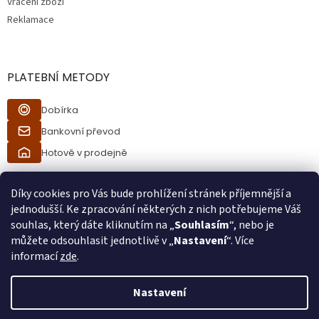
Vrácení zboží
Reklamace
PLATEBNÍ METODY
Dobírka
Bankovní převod
Hotově v prodejně
Díky cookies pro Vás bude prohlížení stránek příjemnější a
jednodušší. Ke zpracování některých z nich potřebujeme Váš
souhlas, který dáte kliknutím na „
Souhlasím
“, nebo je
můžete odsouhlasit jednotlivě v „
Nastavení
“. Více
informací
zde
.
Vytvořil Shoptet
Nastavení