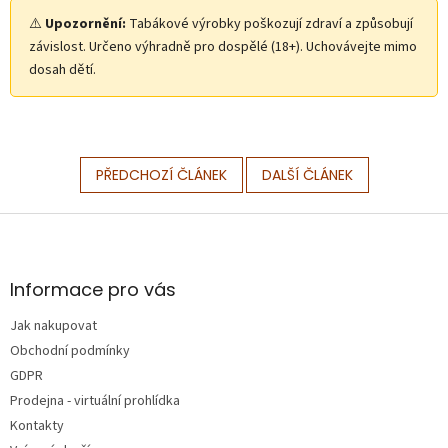
⚠️
Upozornění:
Tabákové výrobky poškozují zdraví a způsobují
závislost. Určeno výhradně pro dospělé (18+). Uchovávejte mimo
dosah dětí.
PŘEDCHOZÍ ČLÁNEK
DALŠÍ ČLÁNEK
Z
á
p
a
Informace pro vás
t
Jak nakupovat
í
Obchodní podmínky
GDPR
Prodejna - virtuální prohlídka
Kontakty