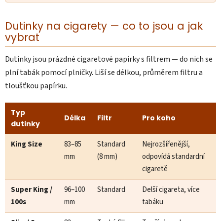
Dutinky na cigarety — co to jsou a jak
vybrat
Dutinky jsou prázdné cigaretové papírky s filtrem — do nich se
plní tabák pomocí plničky. Liší se délkou, průměrem filtru a
tloušťkou papírku.
Typ
Délka
Filtr
Pro koho
dutinky
King Size
83–85
Standard
Nejrozšířenější,
mm
(8 mm)
odpovídá standardní
cigaretě
Super King /
96–100
Standard
Delší cigareta, více
100s
mm
tabáku