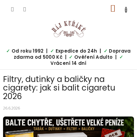
Přejít
NÁKUP
na
obsah
KOŠÍK
✓
Od roku 1992 |
✓
Expedice do 24h |
✓
Doprava
zdarma od 5000 Kč |
✓
Ověření Adulto |
✓
Vrácení 14 dní
Filtry, dutinky a baličky na
cigarety: jak si balit cigaretu
2026
26.6.2026