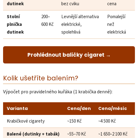
dutinek
bez cviku
cena
Stolní
200–
Levnější alternativa
Pomalejší
plnička
600 Kč
elektrické,
než
dutinek
spolehlivá
elektrická
Prohlédnout baličky cigaret →
Kolik ušetříte balením?
Výpočet pro pravidelného kuřáka (1 krabička denně):
Varianta
Cena/den
Cena/měsíc
Krabičkové cigarety
~150 Kč
~4 500 Kč
Balené (dutinky + tabák)
~55–70 Kč
~1 650–2 100 Kč