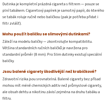
Dutinka je kompletní prázdná cigareta s filtrem — pouze se
plní tabákem. Cigaretový papírek je samotný papír, do kterého
se tabák roluje ručně nebo baličkou (pak je potřeba přidat i
filtr zvlášť).
Mohu použít baličku se slimovými dutinkami?
Záleží na modelu baličky — zkontrolujte kompatibilitu.
Většina standardních ručních baličků je navržena pro
standardní průměr (8 mm). Pro Slim dutinky existují speciální
baličky.
Jsou balené cigarety škodlivější než krabičkové?
Zdravotní rizika jsou srovnatelná. Balené cigarety bez přísad
mohou mít méně chemických aditiv než průmyslové cigarety,
ale obsah dehtu a nikotinu závisí zejména na druhu tabáku a
filtru.