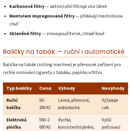
Karbonové filtry
— aktivní uhlí filtruje více látek
Mentolem impregnované filtry
— přidávají mentolovou
chuť
Skleněné filtry
— znovupoužitelné, chladí kouř
Baličky na tabák — ruční i automatické
Balička na tabák (rolling machine) je přenosné zařízení pro
rychlé srolování cigarety z tabáku, papírku a filtru.
Typ baličky
Cena
Výhody
Nevýhody
Ruční
50–
Levná, přenosná,
Vyžaduje
balička
200 Kč
jednoduchá
cvik
Elektrická
500–2
Rychlá,
Vyšší
plnička
000 Kč
konzistentní plnění,
pořizovací