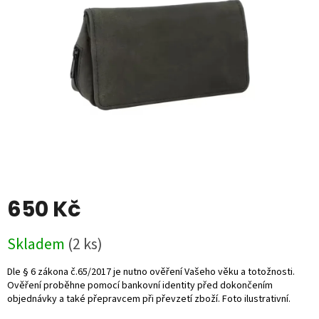
5
hvězdiček.
650 Kč
Měrná
Skladem
(2 ks)
cena: