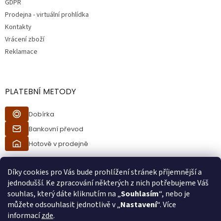
GDPR
Prodejna - virtuální prohlídka
Kontakty
Vrácení zboží
Reklamace
PLATEBNÍ METODY
Dobírka
Bankovní převod
Hotově v prodejně
Díky cookies pro Vás bude prohlížení stránek příjemnější a
jednodušší. Ke zpracování některých z nich potřebujeme Váš
souhlas, který dáte kliknutím na „
Souhlasím
“, nebo je
můžete odsouhlasit jednotlivě v „
Nastavení
“. Více
informací
zde
.