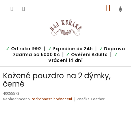
Přejít
NÁKUP
na
obsah
KOŠÍK
✓
Od roku 1992 |
✓
Expedice do 24h |
✓
Doprava
zdarma od 5000 Kč |
✓
Ověření Adulto |
✓
Vrácení 14 dní
Kožené pouzdro na 2 dýmky,
černé
40055573
Průměrné
Neohodnoceno
Podrobnosti hodnocení
Značka:
Leather
hodnocení
produktu
je
0,0
z