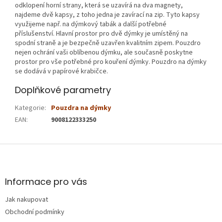
odklopení horní strany, která se uzavírá na dva magnety,
najdeme dvě kapsy, z toho jedna je zavírací na zip. Tyto kapsy
využijeme např. na dýmkový tabák a další potřebné
příslušenství. Hlavní prostor pro dvě dýmky je umístěný na
spodní straně a je bezpečně uzavřen kvalitním zipem. Pouzdro
nejen ochrání vaši oblíbenou dýmku, ale současně poskytne
prostor pro vše potřebné pro kouření dýmky. Pouzdro na dýmky
se dodává v papírové krabičce.
Doplňkové parametry
Kategorie
:
Pouzdra na dýmky
EAN
:
9008122333250
Z
á
p
a
Informace pro vás
t
Jak nakupovat
í
Obchodní podmínky