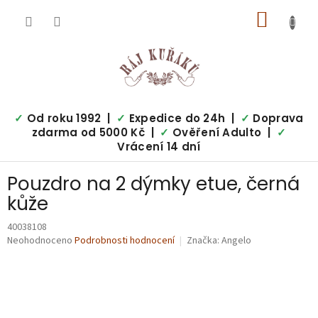
Přejít
NÁKUP
na
obsah
KOŠÍK
✓
Od roku 1992 |
✓
Expedice do 24h |
✓
Doprava
zdarma od 5000 Kč |
✓
Ověření Adulto |
✓
Vrácení 14 dní
Pouzdro na 2 dýmky etue, černá
kůže
40038108
Průměrné
Neohodnoceno
Podrobnosti hodnocení
Značka:
Angelo
hodnocení
produktu
je
0,0
z