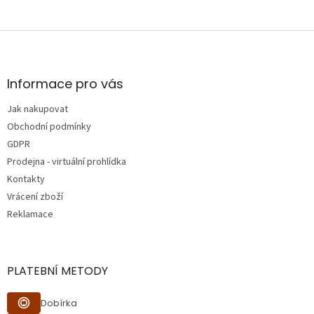
Z
á
p
a
Informace pro vás
t
Jak nakupovat
í
Obchodní podmínky
GDPR
Prodejna - virtuální prohlídka
Kontakty
Vrácení zboží
Reklamace
PLATEBNÍ METODY
Dobírka