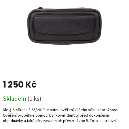
5
hvězdiček.
1 250 Kč
Měrná
Skladem
(1 ks)
cena: