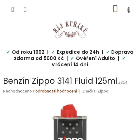
Přejít
NÁKUP
na
obsah
KOŠÍK
✓
Od roku 1992 |
✓
Expedice do 24h |
✓
Doprava
zdarma od 5000 Kč |
✓
Ověření Adulto |
✓
Vrácení 14 dní
Benzín Zippo 3141 Fluid 125ml
Z314
Průměrné
Neohodnoceno
Podrobnosti hodnocení
Značka:
Zippo
hodnocení
produktu
je
0,0
z
5
hvězdiček.