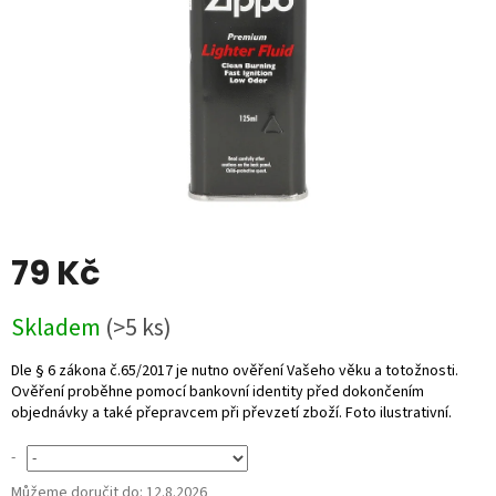
79 Kč
Měrná
Skladem
(>5 ks)
cena:
-
Můžeme doručit do:
12.8.2026