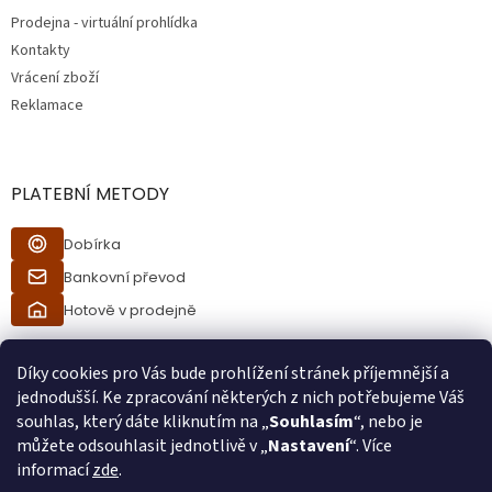
Prodejna - virtuální prohlídka
Kontakty
Vrácení zboží
Reklamace
PLATEBNÍ METODY
Dobírka
Bankovní převod
Hotově v prodejně
Díky cookies pro Vás bude prohlížení stránek příjemnější a
jednodušší. Ke zpracování některých z nich potřebujeme Váš
souhlas, který dáte kliknutím na „
Souhlasím
“, nebo je
můžete odsouhlasit jednotlivě v „
Nastavení
“. Více
informací
zde
.