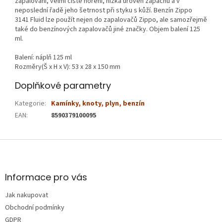
zapalování, velmi čisté hoření, nízká úroveň zápachu a v
neposlední řadě jeho šetrnost při styku s kůží. Benzín Zippo
3141 Fluid lze použít nejen do zapalovačů Zippo, ale samozřejmě
také do benzínových zapalovačů jiné značky. Objem balení 125
ml.
Balení: náplň 125 ml
Rozměry(Š x H x V): 53 x 28 x 150 mm
Doplňkové parametry
Kategorie
:
Kamínky, knoty, plyn, benzín
EAN
:
8590379100095
Z
á
p
a
Informace pro vás
t
Jak nakupovat
í
Obchodní podmínky
GDPR