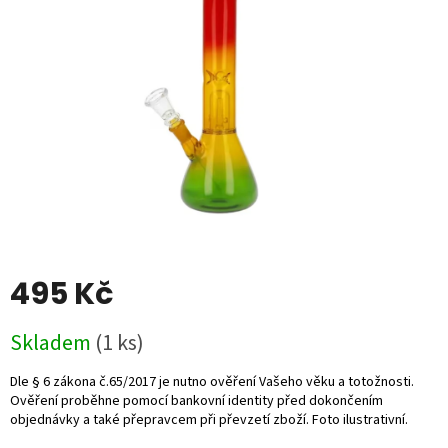
5
hvězdiček.
495 Kč
Měrná
Skladem
(1 ks)
cena: