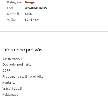
Kategorie
:
Bongy
EAN
:
4054184076845
Materiál
:
Sklo
Výška
:
30 - 34 cm
Z
á
p
a
Informace pro vás
t
Jak nakupovat
í
Obchodní podmínky
GDPR
Prodejna - virtuální prohlídka
Kontakty
Vrácení zboží
Reklamace