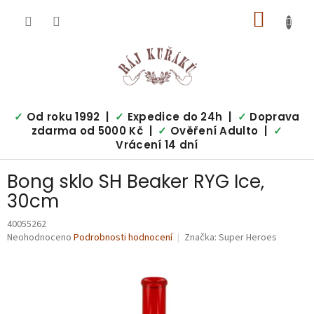
Přejít
NÁKUP
na
obsah
KOŠÍK
✓
Od roku 1992 |
✓
Expedice do 24h |
✓
Doprava
zdarma od 5000 Kč |
✓
Ověření Adulto |
✓
Vrácení 14 dní
Bong sklo SH Beaker RYG Ice,
30cm
40055262
Průměrné
Neohodnoceno
Podrobnosti hodnocení
Značka:
Super Heroes
hodnocení
produktu
je
0,0
z