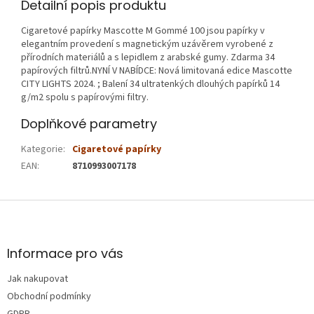
Detailní popis produktu
Cigaretové papírky Mascotte M Gommé 100 jsou papírky v
elegantním provedení s magnetickým uzávěrem vyrobené z
přírodních materiálů a s lepidlem z arabské gumy. Zdarma 34
papírových filtrů.NYNÍ V NABÍDCE: Nová limitovaná edice Mascotte
CITY LIGHTS 2024. ; Balení 34 ultratenkých dlouhých papírků 14
g/m2 spolu s papírovými filtry.
Doplňkové parametry
Kategorie
:
Cigaretové papírky
EAN
:
8710993007178
Z
á
p
a
Informace pro vás
t
Jak nakupovat
í
Obchodní podmínky