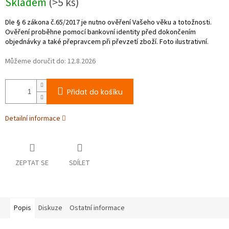
Skladem
(>5 ks)
cena:
Můžeme doručit do:
12.8.2026
Přidat do košíku
Detailní informace
ZEPTAT SE
SDÍLET
Popis
Diskuze
Ostatní informace