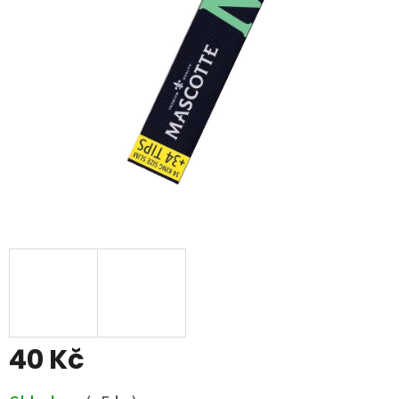
5
hvězdiček.
40 Kč
Měrná