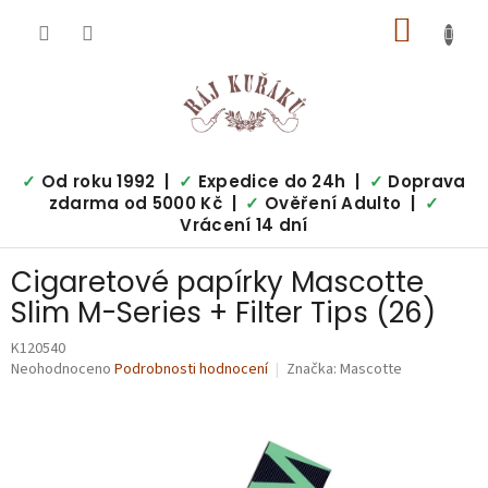
Přejít
NÁKUP
na
obsah
KOŠÍK
✓
Od roku 1992 |
✓
Expedice do 24h |
✓
Doprava
zdarma od 5000 Kč |
✓
Ověření Adulto |
✓
Vrácení 14 dní
Cigaretové papírky Mascotte
Slim M-Series + Filter Tips (26)
K120540
Průměrné
Neohodnoceno
Podrobnosti hodnocení
Značka:
Mascotte
hodnocení
produktu
je
0,0
z