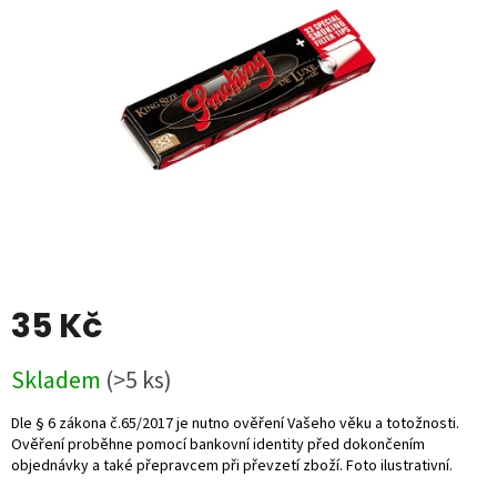
5
hvězdiček.
35 Kč
Měrná
Skladem
(>5 ks)
cena: