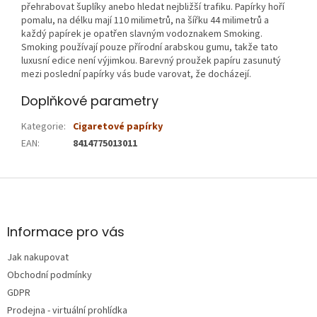
přehrabovat šuplíky anebo hledat nejbližší trafiku. Papírky hoří
pomalu, na délku mají 110 milimetrů, na šířku 44 milimetrů a
každý papírek je opatřen slavným vodoznakem Smoking.
Smoking používají pouze přírodní arabskou gumu, takže tato
luxusní edice není výjimkou. Barevný proužek papíru zasunutý
mezi poslední papírky vás bude varovat, že docházejí.
Doplňkové parametry
Kategorie
:
Cigaretové papírky
EAN
:
8414775013011
Z
á
p
a
Informace pro vás
t
Jak nakupovat
í
Obchodní podmínky
GDPR
Prodejna - virtuální prohlídka