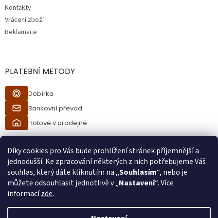
Kontakty
Vrácení zboží
Reklamace
PLATEBNÍ METODY
Dobírka
Bankovní převod
Hotově v prodejně
Díky cookies pro Vás bude prohlížení stránek příjemnější a
jednodušší. Ke zpracování některých z nich potřebujeme Váš
souhlas, který dáte kliknutím na „
Souhlasím
“, nebo je
můžete odsouhlasit jednotlivě v „
Nastavení
“. Více
informací
zde
.
Vytvořil Shoptet