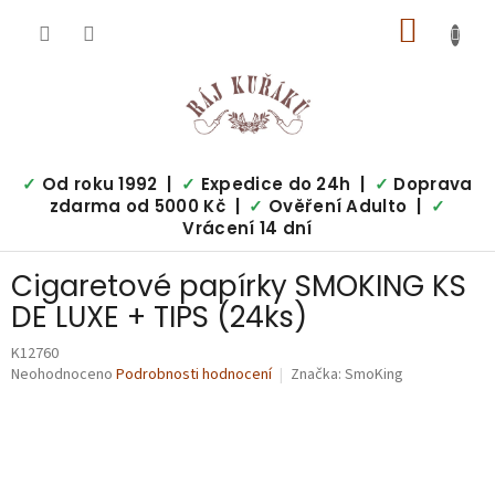
Přejít
NÁKUP
na
obsah
KOŠÍK
✓
Od roku 1992 |
✓
Expedice do 24h |
✓
Doprava
zdarma od 5000 Kč |
✓
Ověření Adulto |
✓
Vrácení 14 dní
Cigaretové papírky SMOKING KS
DE LUXE + TIPS (24ks)
K12760
Průměrné
Neohodnoceno
Podrobnosti hodnocení
Značka:
SmoKing
hodnocení
produktu
je
0,0
z