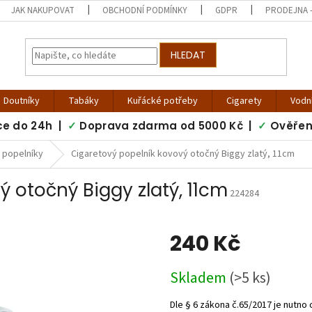
JAK NAKUPOVAT
OBCHODNÍ PODMÍNKY
GDPR
PRODEJNA -
HLEDAT
Doutníky
Tabáky
Kuřácké potřeby
Cigarety
Vodn
ce do 24h |
✓
Doprava zdarma od 5000 Kč |
✓
Ověřen
 popelníky
Cigaretový popelník kovový otočný Biggy zlatý, 11cm
 otočný Biggy zlatý, 11cm
224284
240 Kč
Měrná
Skladem
(>5 ks)
cena: