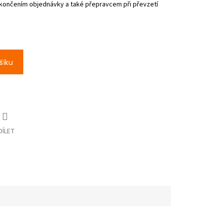
šíku
DÍLET