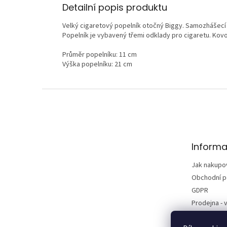
Detailní popis produktu
Velký cigaretový popelník otočný Biggy. Samozhášecí 
Popelník je vybavený třemi odklady pro cigaretu. Kov
Průměr popelníku: 11 cm
Výška popelníku: 21 cm
Z
á
p
a
t
Informa
í
Jak nakupo
Obchodní 
GDPR
Prodejna - v
Kontakty