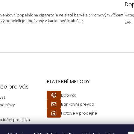
Dop
venkovní popelník na cigarety je ve zlaté barvě s chromovým víčkem.
Kate
ový popelník je dodávaný v kartonové krabičce.
EAN
:
PLATEBNÍ METODY
ce pro vás
Dobírka
vat
Bankovní převod
podmínky
Hotově v prodejně
irtuální prohlídka