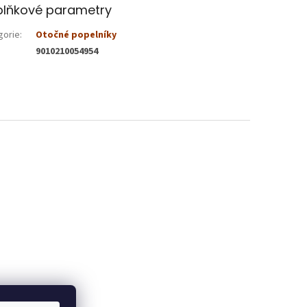
lňkové parametry
gorie
:
Otočné popelníky
9010210054954