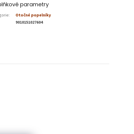
lňkové parametry
gorie
:
Otočné popelníky
9010151027604