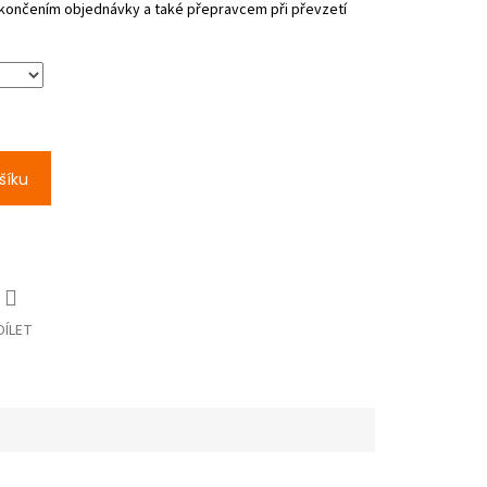
šíku
DÍLET