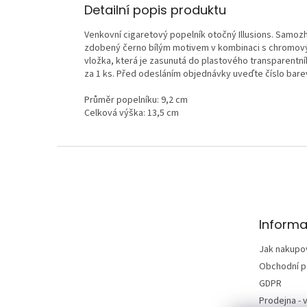
Detailní popis produktu
Venkovní cigaretový popelník otočný Illusions. Samozh
zdobený černo bílým motivem v kombinaci s chromovým
vložka, která je zasunutá do plastového transparentní
za 1 ks. Před odesláním objednávky uveďte číslo ba
Průměr popelníku: 9,2 cm
Celková výška: 13,5 cm
Z
á
p
a
t
Informa
í
Jak nakupo
Obchodní 
GDPR
Prodejna - v