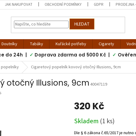
JAK NAKUPOVAT
OBCHODNÍ PODMÍNKY
GDPR
PRODEJNA -
HLEDAT
Doutníky
Tabáky
Kuřácké potřeby
Cigarety
Vodn
ce do 24h |
✓
Doprava zdarma od 5000 Kč |
✓
Ověřen
 popelníky
Cigaretový popelník kovový otočný Illusions, 9cm
ý otočný Illusions, 9cm
40047119
s
320 Kč
Měrná
Skladem
(1 ks)
cena: