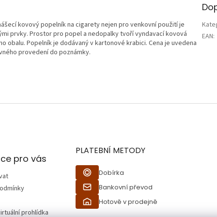
Dop
ášecí kovový popelník na cigarety nejen pro venkovní použití je
Kate
i prvky. Prostor pro popel a nedopalky tvoří vyndavací kovová
EAN
:
ho obalu. Popelník je dodávaný v kartonové krabici. Cena je uvedena
revného provedení do poznámky.
PLATEBNÍ METODY
ce pro vás
Dobírka
vat
Bankovní převod
podmínky
Hotově v prodejně
irtuální prohlídka