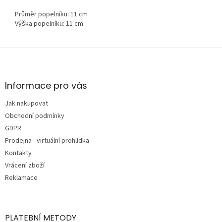
Průměr popelníku: 11 cm
Výška popelníku: 11 cm
Z
á
p
a
Informace pro vás
t
Jak nakupovat
í
Obchodní podmínky
GDPR
Prodejna - virtuální prohlídka
Kontakty
Vrácení zboží
Reklamace
PLATEBNÍ METODY