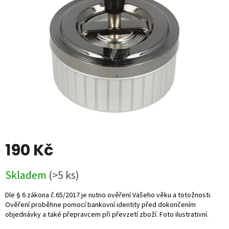
5
hvězdiček.
190 Kč
Měrná
Skladem
(>5 ks)
cena: