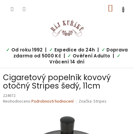
Přejít
NÁKUP
na
obsah
KOŠÍK
✓
Od roku 1992 |
✓
Expedice do 24h |
✓
Doprava
zdarma od 5000 Kč |
✓
Ověření Adulto |
✓
Vrácení 14 dní
Cigaretový popelník kovový
otočný Stripes šedý, 11cm
224672
Průměrné
Neohodnoceno
Podrobnosti hodnocení
Značka:
Stripes
hodnocení
produktu
je
0,0
z