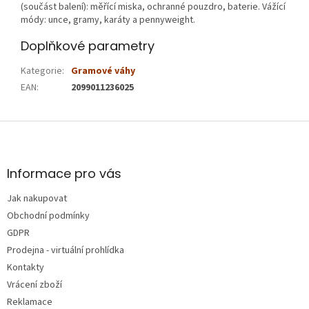
(součást balení): měřící miska, ochranné pouzdro, baterie. Vážící
módy: unce, gramy, karáty a pennyweight.
Doplňkové parametry
Kategorie
:
Gramové váhy
EAN
:
2099011236025
Z
á
p
a
Informace pro vás
t
Jak nakupovat
í
Obchodní podmínky
GDPR
Prodejna - virtuální prohlídka
Kontakty
Vrácení zboží
Reklamace