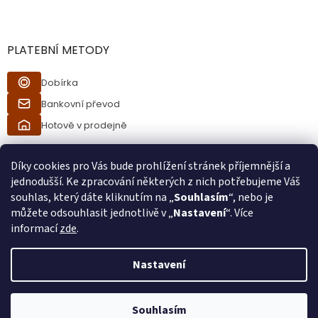
PLATEBNÍ METODY
Dobírka
Bankovní převod
Hotově v prodejně
Díky cookies pro Vás bude prohlížení stránek příjemnější a
jednodušší. Ke zpracování některých z nich potřebujeme Váš
souhlas, který dáte kliknutím na „
Souhlasím
“, nebo je
můžete odsouhlasit jednotlivě v „
Nastavení
“. Více
informací
zde
.
Vytvořil Shoptet
Nastavení
Při procesu objednávání bude ověřeno, zda jste starší 18ti let pomocí
Copyright 2026
Ráj kuřáků
. Všechna práva vyhrazena.
bankovní identity. Při převzetí zboží od kurýra bude také ověřeno, zda
Souhlasím