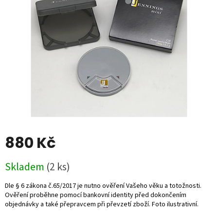
5
hvězdiček.
880 Kč
Měrná
Skladem
(2 ks)
cena: