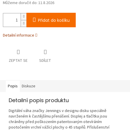
Můžeme doručit do:
11.8.2026
Přidat do košíku
Detailní informace
ZEPTAT SE
SDÍLET
Popis
Diskuze
Detailní popis produktu
Digitální váha značky Jennings v designu disku speciálně
navrženém k častějšímu přenášení. Displej a tlačítka jsou
chráněny před poškozením patentovaným otevíráním
pootočením vrchní vážící plochy o 45 stupňů. Příslušenství