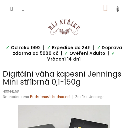
Přejít
NÁKUP
na
obsah
KOŠÍK
✓
Od roku 1992 |
✓
Expedice do 24h |
✓
Doprava
zdarma od 5000 Kč |
✓
Ověření Adulto |
✓
Vrácení 14 dní
Digitální váha kapesní Jennings
Mini stříbrná 0,1-150g
40044168
Průměrné
Neohodnoceno
Podrobnosti hodnocení
Značka:
Jennings
hodnocení
produktu
je
0,0
z