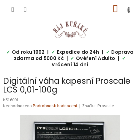
Přejít
NÁKUP
na
obsah
KOŠÍK
✓
Od roku 1992 |
✓
Expedice do 24h |
✓
Doprava
zdarma od 5000 Kč |
✓
Ověření Adulto |
✓
Vrácení 14 dní
Digitální váha kapesní Proscale
LCS 0,01-100g
K516091
Průměrné
Neohodnoceno
Podrobnosti hodnocení
Značka:
Proscale
hodnocení
produktu
je
0,0
z