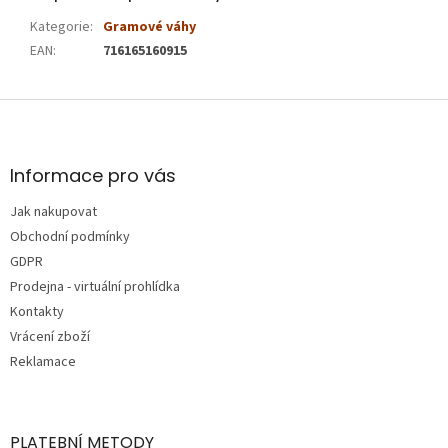
Kategorie
:
Gramové váhy
EAN
:
716165160915
Z
á
p
a
Informace pro vás
t
Jak nakupovat
í
Obchodní podmínky
GDPR
Prodejna - virtuální prohlídka
Kontakty
Vrácení zboží
Reklamace
PLATEBNÍ METODY