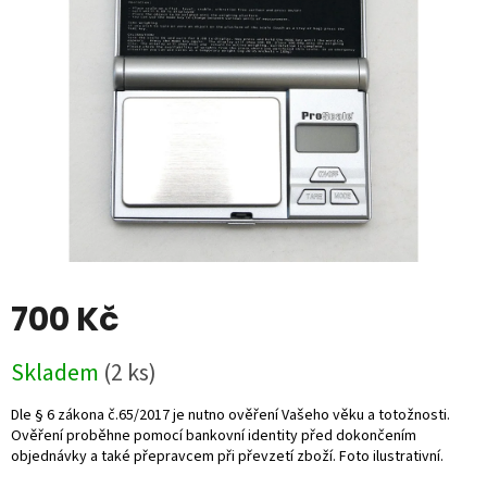
5
hvězdiček.
700 Kč
Měrná
Skladem
(2 ks)
cena: