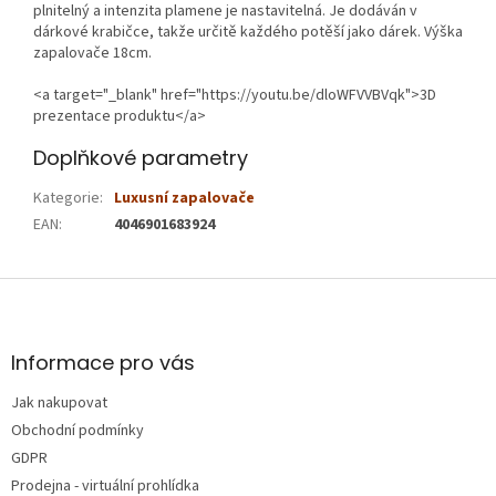
plnitelný a intenzita plamene je nastavitelná. Je dodáván v
dárkové krabičce, takže určitě každého potěší jako dárek. Výška
zapalovače 18cm.
<a target="_blank" href="https://youtu.be/dloWFVVBVqk">3D
prezentace produktu</a>
Doplňkové parametry
Kategorie
:
Luxusní zapalovače
EAN
:
4046901683924
Z
á
p
a
Informace pro vás
t
Jak nakupovat
í
Obchodní podmínky
GDPR
Prodejna - virtuální prohlídka