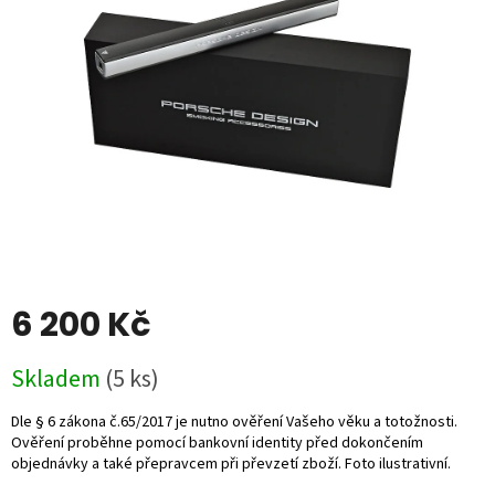
5
hvězdiček.
6 200 Kč
Měrná
Skladem
(5 ks)
cena: