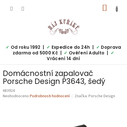
Přejít
NÁKUP
na
obsah
KOŠÍK
✓
Od roku 1992 |
✓
Expedice do 24h |
✓
Doprava
zdarma od 5000 Kč |
✓
Ověření Adulto |
✓
Vrácení 14 dní
Domácnostní zapalovač
Porsche Design P3643, šedý
683924
Průměrné
Neohodnoceno
Podrobnosti hodnocení
Značka:
Porsche Design
hodnocení
produktu
je
0,0
z