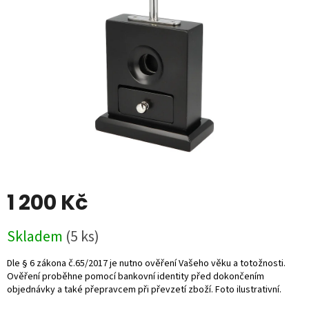
5
hvězdiček.
1 200 Kč
Měrná
Skladem
(5 ks)
cena: