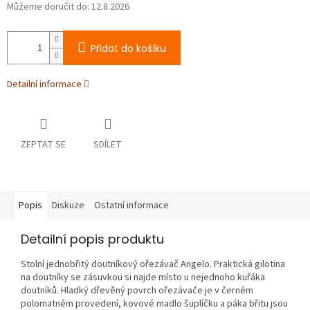
Můžeme doručit do:
12.8.2026
Přidat do košíku
Detailní informace
ZEPTAT SE
SDÍLET
Popis
Diskuze
Ostatní informace
Detailní popis produktu
Stolní jednobřitý doutníkový ořezávač Angelo. Praktická gilotina
na doutníky se zásuvkou si najde místo u nejednoho kuřáka
doutníků. Hladký dřevěný povrch ořezávače je v černém
polomatném provedení, kovové madlo šuplíčku a páka břitu jsou