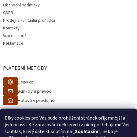
Obchodní podmínky
GDPR
Prodejna - virtuální prohlídka
Kontakty
Vrácení zboží
Reklamace
PLATEBNÍ METODY
Dobírka
Bankovní převod
Hotově v prodejně
Díky cookies pro Vás bude prohlížení stránek příjemnější a
jednodušší. Ke zpracování některých z nich potřebujeme Váš
souhlas, který dáte kliknutím na „
Souhlasím
“, nebo je