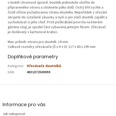
v lesklé chromové úpravě. Doutník jednoduše vložíte do
připraveného otvoru a stisknete páku dolů. Ostrý břit rychle a
čistě ořízne požadovanou stranu doutníku. Nepořádek z ořezání
skryjete do vytažené zásuvky a nyní si jen stačí doutník zapálit a
vychutnávat si jeho chuť. Proti poškrábání povrchu na kterém
gilotina stojí, je spodní část vybavená jemným filcem. Ořezávač
je dodávaný v kartonové krabici.
Max. průměr otvoru pro doutník: 19 mm
Celkové rozměry ořezávače (Š x H x V): 117 x 60 x 195 mm
Doplňkové parametry
Kategorie
:
Ořezávače doutníků
EAN
:
4031872500059
Z
á
p
a
Informace pro vás
t
Jak nakupovat
í