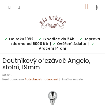
Přejít
NÁKUP
na
obsah
KOŠÍK
✓
Od roku 1992 |
✓
Expedice do 24h |
✓
Doprava
zdarma od 5000 Kč |
✓
Ověření Adulto |
✓
Vrácení 14 dní
Doutníkový ořezávač Angelo,
stolní, 19mm
500050
Průměrné
Neohodnoceno
Podrobnosti hodnocení
Značka:
Angelo
hodnocení
produktu
je
0,0
z