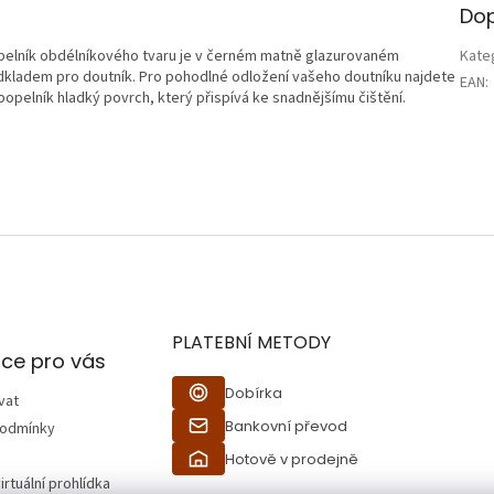
Dop
opelník obdélníkového tvaru je v černém matně glazurovaném
Kate
odkladem pro doutník. Pro pohodlné odložení vašeho doutníku najdete
EAN
:
popelník hladký povrch, který přispívá ke snadnějšímu čištění.
PLATEBNÍ METODY
ce pro vás
Dobírka
vat
Bankovní převod
podmínky
Hotově v prodejně
irtuální prohlídka