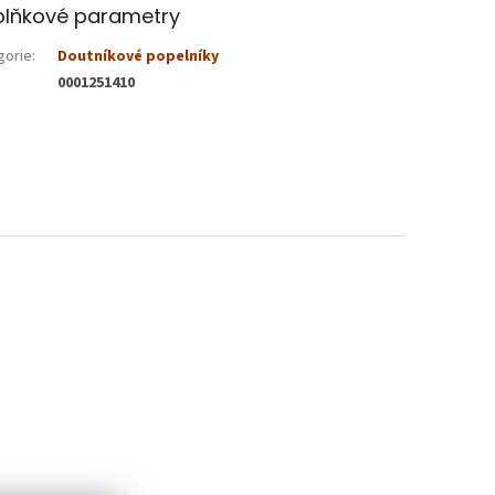
lňkové parametry
gorie
:
Doutníkové popelníky
0001251410