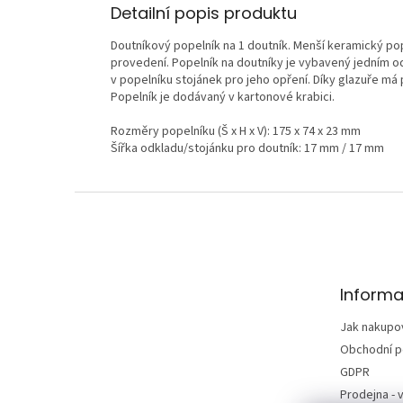
Detailní popis produktu
Doutníkový popelník na 1 doutník. Menší keramický p
provedení. Popelník na doutníky je vybavený jedním 
v popelníku stojánek pro jeho opření. Díky glazuře má 
Popelník je dodávaný v kartonové krabici.
Rozměry popelníku (Š x H x V): 175 x 74 x 23 mm
Šířka odkladu/stojánku pro doutník: 17 mm / 17 mm
Z
á
p
a
t
Informa
í
Jak nakupo
Obchodní 
GDPR
Prodejna - v