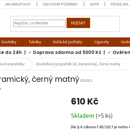
JAK NAKUPOVAT
OBCHODNÍ PODMÍNKY
GDPR
PRODEJNA -
HLEDAT
Doutníky
Tabáky
Kuřácké potřeby
Cigarety
Vodn
ce do 24h |
✓
Doprava zdarma od 5000 Kč |
✓
Ověřen
kové popelníky
Doutníkový popelník 1D, keramický, černý matný
eramický, černý matný
421013
e
610 Kč
Měrná
Skladem
(>5 ks)
cena: