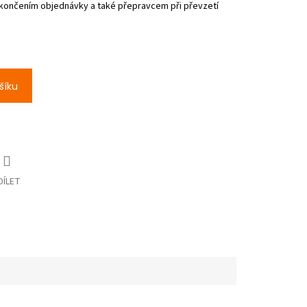
šíku
DÍLET