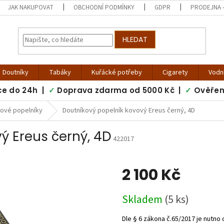
JAK NAKUPOVAT
OBCHODNÍ PODMÍNKY
GDPR
PRODEJNA -
HLEDAT
Doutníky
Tabáky
Kuřácké potřeby
Cigarety
Vodn
ce do 24h |
✓
Doprava zdarma od 5000 Kč |
✓
Ověřen
kové popelníky
Doutníkový popelník kovový Ereus černý, 4D
ý Ereus černý, 4D
422017
2 100 Kč
Měrná
Skladem
(5 ks)
cena: