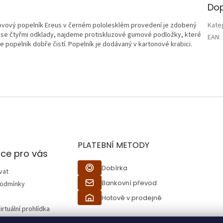
Dop
 Kovový popelník Ereus v černém pololesklém provedení je zdobený
Kate
u se čtyřmi odklady, najdeme protiskluzové gumové podložky, které
EAN
:
 popelník dobře čistí. Popelník je dodávaný v kartonové krabici.
PLATEBNÍ METODY
ce pro vás
Dobírka
vat
Bankovní převod
podmínky
Hotově v prodejně
irtuální prohlídka