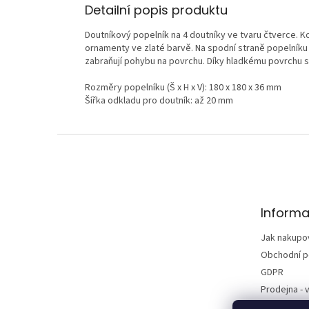
Detailní popis produktu
Doutníkový popelník na 4 doutníky ve tvaru čtverce.
ornamenty ve zlaté barvě. Na spodní straně popelník
zabraňují pohybu na povrchu. Díky hladkému povrchu se
Rozměry popelníku (Š x H x V): 180 x 180 x 36 mm
Šířka odkladu pro doutník: až 20 mm
Z
á
p
a
t
Informa
í
Jak nakupo
Obchodní 
GDPR
Prodejna - v
Kontakty