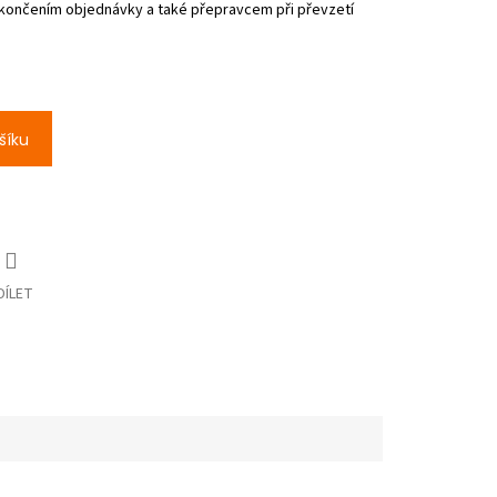
šíku
DÍLET