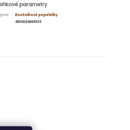
lňkové parametry
gorie
:
Doutníkové popelníky
4054184069533