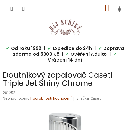
Přejít
NÁKUP
na
obsah
KOŠÍK
✓
Od roku 1992 |
✓
Expedice do 24h |
✓
Doprava
zdarma od 5000 Kč |
✓
Ověření Adulto |
✓
Vrácení 14 dní
Doutníkový zapalovač Caseti
Triple Jet Shiny Chrome
281252
Průměrné
Neohodnoceno
Podrobnosti hodnocení
Značka:
Caseti
hodnocení
produktu
je
0,0
z