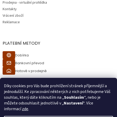
Prodejna - virtuální prohlídka
Kontakty
Vrácení zboží
Reklamace
PLATEBNÍ METODY
Dobírka
Bankovní převod
Hotově v prodejně
Díky cookies pro Vás bude prohlížení stránek příjemnější a
jednodušší. Ke zpracování některých z nich potřebujeme Váš
souhlas, který dáte kliknutím na „
Souhlasím
“, nebo je
můžete odsouhlasit jednotlivě v „
Nastavení
“. Více
informací
zde
.