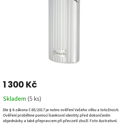
5
hvězdiček.
1 300 Kč
Měrná
Skladem
(5 ks)
cena: