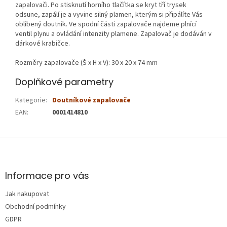
zapalovači. Po stisknutí horního tlačítka se kryt tří trysek
odsune, zapálí je a vyvine silný plamen, kterým si připálíte Vás
oblíbený doutník. Ve spodní části zapalovače najdeme plnící
ventil plynu a ovládání intenzity plamene. Zapalovač je dodáván v
dárkové krabičce.
Rozměry zapalovače (Š x H x V): 30 x 20 x 74 mm
Doplňkové parametry
Kategorie
:
Doutníkové zapalovače
EAN
:
0001414810
Z
á
p
a
Informace pro vás
t
Jak nakupovat
í
Obchodní podmínky
GDPR