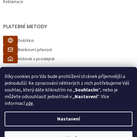
Reklamace
PLATEBNÍ METODY
Dobírka
Bankovní převod
Hotově v prodejně
Díky cookies pro Vás bude prohlížení stránek příjemnější a
jednodušší. Ke zpracování některých z nich potřebujeme Váš
souhlas, který dáte kliknutím na „
Souhlasím
“, nebo je
můžete odsouhlasit jednotlivě v „
Nastavení
“. Více
informací
zde
.
Vytvořil Shoptet
Nastavení
Při procesu objednávání bude ověřeno, zda jste starší 18ti let pomocí
Copyright 2026
Ráj kuřáků
. Všechna práva vyhrazena.