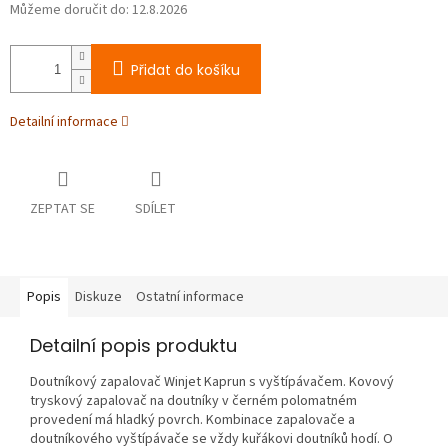
Můžeme doručit do:
12.8.2026
Přidat do košíku
Detailní informace
ZEPTAT SE
SDÍLET
Popis
Diskuze
Ostatní informace
Detailní popis produktu
Doutníkový zapalovač Winjet Kaprun s vyštípávačem. Kovový
tryskový zapalovač na doutníky v černém polomatném
provedení má hladký povrch. Kombinace zapalovače a
doutníkového vyštípávače se vždy kuřákovi doutníků hodí. O