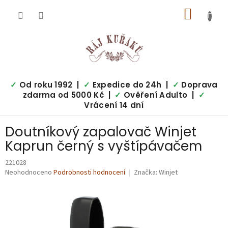
Přejít
NÁKUP
na
obsah
KOŠÍK
✓
Od roku 1992 |
✓
Expedice do 24h |
✓
Doprava
zdarma od 5000 Kč |
✓
Ověření Adulto |
✓
Vrácení 14 dní
Doutníkový zapalovač Winjet
Kaprun černý s vyštípávačem
221028
Průměrné
Neohodnoceno
Podrobnosti hodnocení
Značka:
Winjet
hodnocení
produktu
je
0,0
z