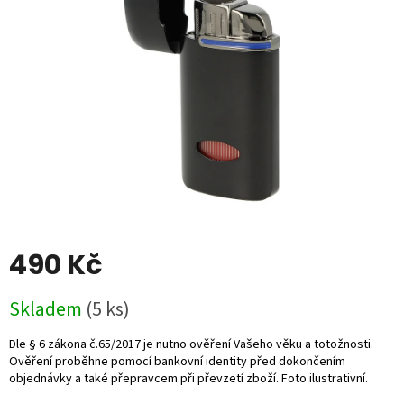
5
hvězdiček.
490 Kč
Měrná
Skladem
(5 ks)
cena: