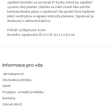
zapálení doutníku se postarají tři trysky, které po zapálení
vyvinou silný plamen. Okénko na čelní straně Vám umožní
kontrolu hladiny plynu v zapalovači. Na spodní části najdeme
plnící ventil plynu a regulaci intenzity plamene. Zapalovač je
dodávaný v dárkové krabičce.
Průměr vyštípávače: 8 mm
Rozměry zapalovače (Š x H x V): 4,2 x 2 x 8,3 cm
Z
á
p
a
Informace pro vás
t
Jak nakupovat
í
Obchodní podmínky
GDPR
Prodejna - virtuální prohlídka
Kontakty
Vrácení zboží