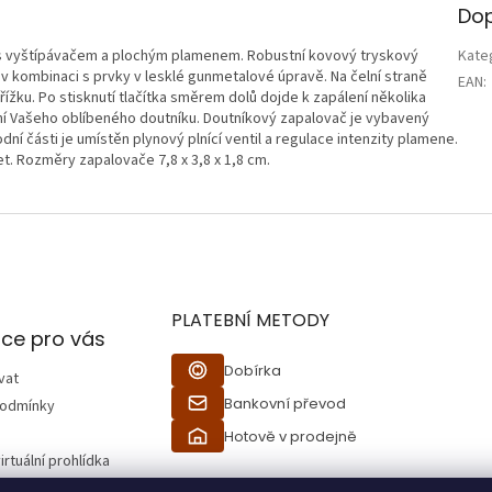
Dop
 s vyštípávačem a plochým plamenem. Robustní kovový tryskový
Kate
 kombinaci s prvky v lesklé gunmetalové úpravě. Na čelní straně
EAN
:
ížku. Po stisknutí tlačítka směrem dolů dojde k zapálení několika
ení Vašeho oblíbeného doutníku. Doutníkový zapalovač je vybavený
 části je umístěn plynový plnící ventil a regulace intenzity plamene.
t. Rozměry zapalovače 7,8 x 3,8 x 1,8 cm.
PLATEBNÍ METODY
ce pro vás
Dobírka
vat
Bankovní převod
podmínky
Hotově v prodejně
irtuální prohlídka