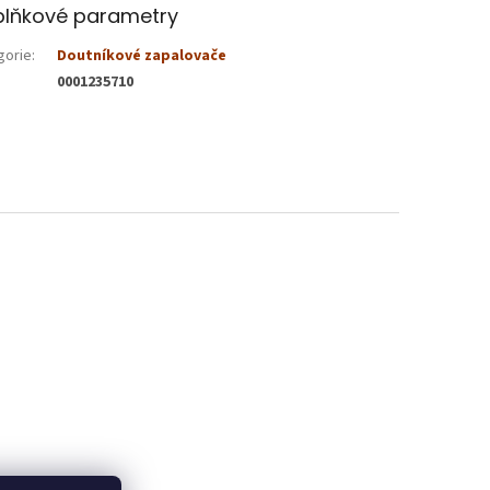
lňkové parametry
gorie
:
Doutníkové zapalovače
0001235710