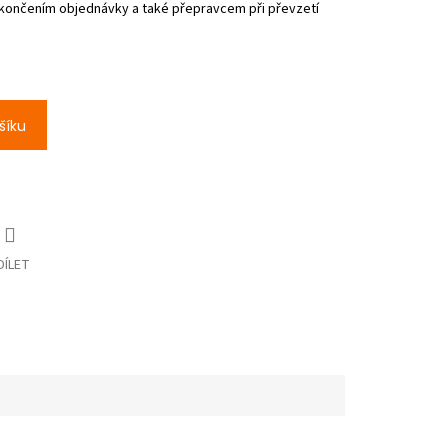
šíku
DÍLET