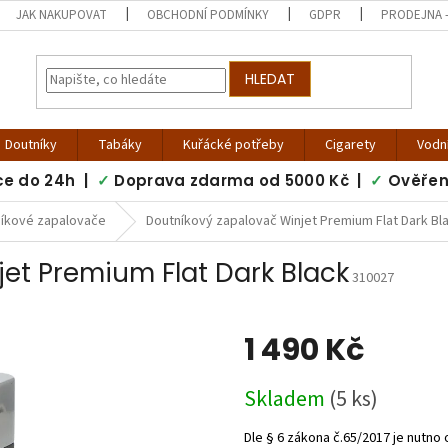
JAK NAKUPOVAT
OBCHODNÍ PODMÍNKY
GDPR
PRODEJNA -
HLEDAT
Doutníky
Tabáky
Kuřácké potřeby
Cigarety
Vodn
ce do 24h |
✓
Doprava zdarma od 5000 Kč |
✓
Ověřen
íkové zapalovače
Doutníkový zapalovač Winjet Premium Flat Dark Bl
et Premium Flat Dark Black
310027
1 490 Kč
Měrná
Skladem
(5 ks)
cena: