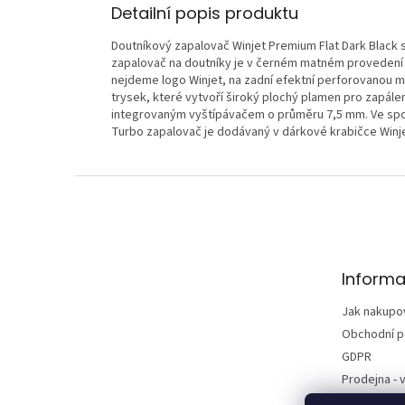
Detailní popis produktu
Doutníkový zapalovač Winjet Premium Flat Dark Black
zapalovač na doutníky je v černém matném provedení v
nejdeme logo Winjet, na zadní efektní perforovanou mř
trysek, které vytvoří široký plochý plamen pro zapál
integrovaným vyštípávačem o průměru 7,5 mm. Ve spodní
Turbo zapalovač je dodávaný v dárkové krabičce Winje
Z
á
p
a
t
Informa
í
Jak nakupo
Obchodní 
GDPR
Prodejna - v
Kontakty