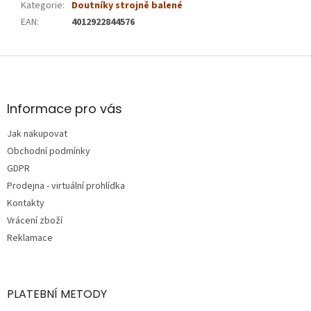
Kategorie
:
Doutníky strojně balené
EAN
:
4012922844576
Z
á
p
a
Informace pro vás
t
Jak nakupovat
í
Obchodní podmínky
GDPR
Prodejna - virtuální prohlídka
Kontakty
Vrácení zboží
Reklamace
PLATEBNÍ METODY