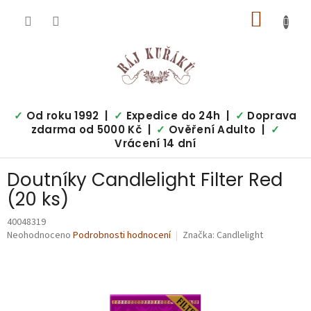
Přejít
NÁKUP
na
obsah
KOŠÍK
✓
Od roku 1992 |
✓
Expedice do 24h |
✓
Doprava
zdarma od 5000 Kč |
✓
Ověření Adulto |
✓
Vrácení 14 dní
Doutníky Candlelight Filter Red
(20 ks)
40048319
Průměrné
Neohodnoceno
Podrobnosti hodnocení
Značka:
Candlelight
hodnocení
produktu
je
0,0
z