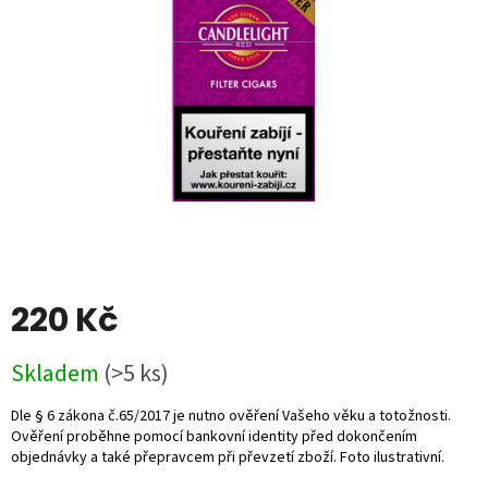
5
hvězdiček.
220 Kč
Měrná
Skladem
(>5 ks)
cena: