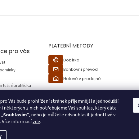
PLATEBNÍ METODY
ce pro vás
Dobírka
vat
Bankovní převod
podmínky
Hotově v prodejně
irtuální prohlídka
 pro Vás bude prohlížení stránek příjemnější a jednodušší.
ží
í některých z nich potřebujeme Váš souhlas, který dáte
 „
Souhlasím
“, nebo je můžete odsouhlasit jednotlivě v
“. Více informací
zde
.
í