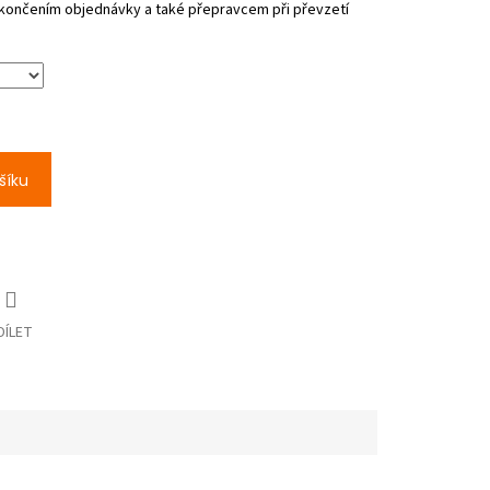
šíku
DÍLET