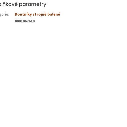
lňkové parametry
gorie
:
Doutníky strojně balené
0001067610