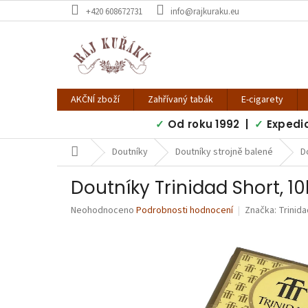
Přejít
+420 608672731
info@rajkuraku.eu
na
obsah
AKČNÍ zboží
Zahřívaný tabák
E-cigarety
✓
Od roku 1992 |
✓
Expedi
Domů
Doutníky
Doutníky strojně balené
D
Doutníky Trinidad Short, 10
Průměrné
Neohodnoceno
Podrobnosti hodnocení
Značka:
Trinida
hodnocení
produktu
je
0,0
z
5
hvězdiček.