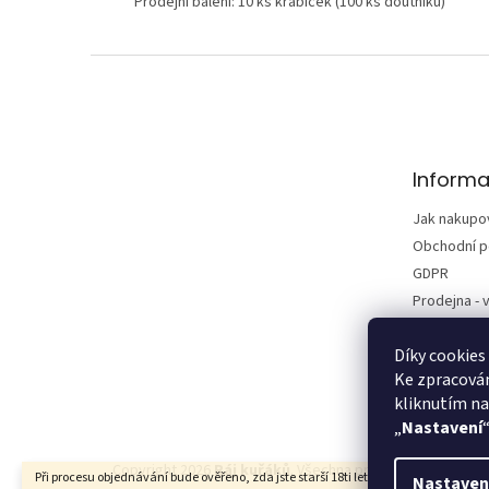
Prodejní balení: 10 ks krabiček (100 ks doutníků)
Z
á
p
a
t
Informa
í
Jak nakupo
Obchodní 
GDPR
Prodejna - v
Kontakty
Díky cookies
Vrácení zbo
Ke zpracován
Reklamace
kliknutím na
„
Nastavení
Copyright 2026
Ráj kuřáků
. Všechna práva vyhrazena.
Při procesu objednávání bude ověřeno, zda jste starší 18ti let pomocí bankovní
Nastaven