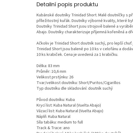
Detailní popis produktu
Kubánské doutníky Trinidad Short. Malé doutníčky s pří
příležitostný kuřák. Doutníky výborné kvality, které b
Doutníky Trinidad Short jsou strojově balené a vyráběn
Abajo. Doutníky charakterizuje příjemná kořeněná a dře
Ačkoliv je Trinidad Short doutník suchý, pro lepší chuť
Trinidad Short jsou balené po 10 ks v celofánu a dodáv
10 ks krabiček. Cena je uvedená za 1 krabičku.
Délka: 83 mm
Průměr: 10,6 mm
Velikost prstýnku: 26
Tvar/velikost doutníku: Short/Puritos/Cigarillos
Typ doutníku dle skladování: doutník suchý
Původ doutníku: Kuba
Krycí list: Kuba Natural (Vuelta Abajo)
Vázací list: Kuba Natural (Vuelta Abajo)
Náplň: Kuba Natural
Síla tabáku: medium to full
Track & Trace: ano