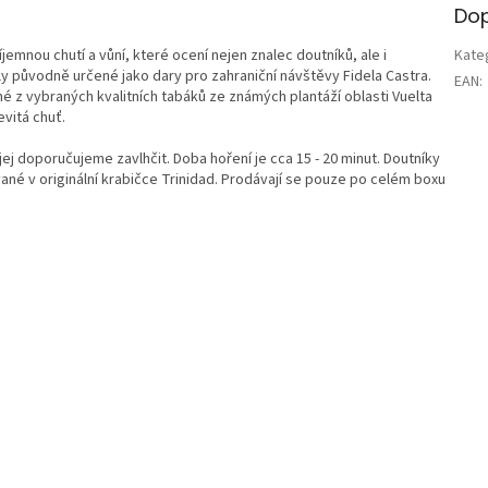
Dop
jemnou chutí a vůní, které ocení nejen znalec doutníků, ale i
Kate
yly původně určené jako dary pro zahraniční návštěvy Fidela Castra.
EAN
:
é z vybraných kvalitních tabáků ze známých plantáží oblasti Vuelta
vitá chuť.
 jej doporučujeme zavlhčit. Doba hoření je cca 15 - 20 minut. Doutníky
ané v originální krabičce Trinidad. Prodávají se pouze po celém boxu