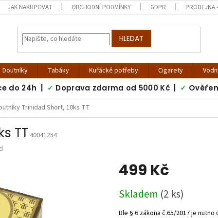
JAK NAKUPOVAT
OBCHODNÍ PODMÍNKY
GDPR
PRODEJNA -
HLEDAT
Doutníky
Tabáky
Kuřácké potřeby
Cigarety
Vodn
ce do 24h |
✓
Doprava zdarma od 5000 Kč |
✓
Ověřen
outníky Trinidad Short, 10ks TT
ks TT
40041254
d
499 Kč
Měrná
Skladem
(2 ks)
cena: