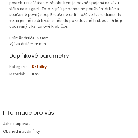
povrch. Drtící část se zásobníkem je pevně spojená na závit,
víčko na magnet. Toto zajišťuje pohodlné používání drtiče a
současně pevný spoj. Broušené ostří nožů ve tvaru diamantu
velmi jemně nadrtí vaši směs do požadované hrubosti. Drtič je
dodávaný v kartonové krabičce.
Průměr drtiče: 63 mm
Výška drtiče: 76 mm
Doplňkové parametry
Kategorie
:
Drtičky
Materiál
:
Kov
Z
á
p
a
Informace pro vás
t
Jak nakupovat
í
Obchodní podmínky