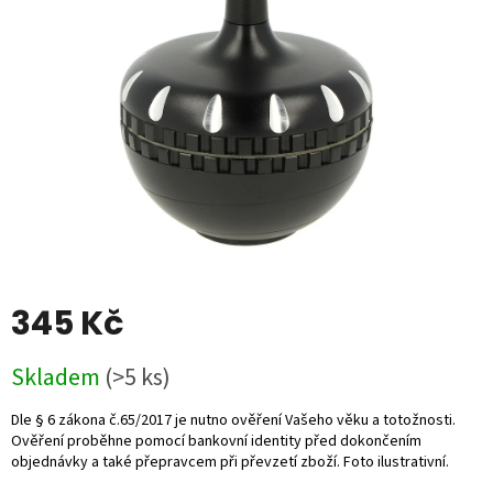
5
hvězdiček.
345 Kč
Měrná
Skladem
(>5 ks)
cena: