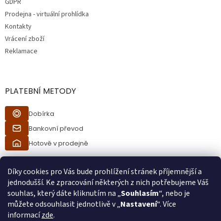
GDPR
Prodejna - virtuální prohlídka
Kontakty
Vrácení zboží
Reklamace
PLATEBNÍ METODY
Dobírka
Bankovní převod
Hotově v prodejně
Díky cookies pro Vás bude prohlížení stránek příjemnější a
jednodušší. Ke zpracování některých z nich potřebujeme Váš
souhlas, který dáte kliknutím na „
Souhlasím
“, nebo je
můžete odsouhlasit jednotlivě v „
Nastavení
“. Více
informací
zde
.