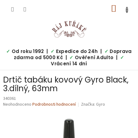
Přejít
NÁKUP
na
obsah
KOŠÍK
✓
Od roku 1992 |
✓
Expedice do 24h |
✓
Doprava
zdarma od 5000 Kč |
✓
Ověření Adulto |
✓
Vrácení 14 dní
Drtič tabáku kovový Gyro Black,
3.dílný, 63mm
340361
Průměrné
Neohodnoceno
Podrobnosti hodnocení
Značka:
Gyro
hodnocení
produktu
je
0,0
z