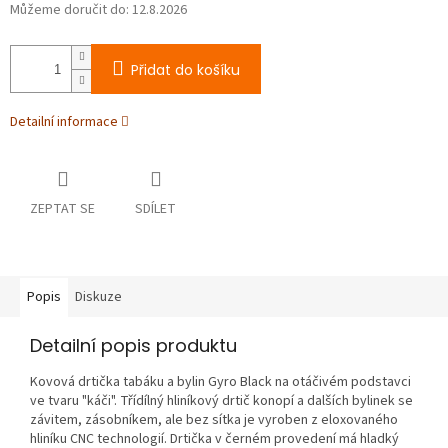
Můžeme doručit do:
12.8.2026
Přidat do košíku
Detailní informace
ZEPTAT SE
SDÍLET
Popis
Diskuze
Detailní popis produktu
Kovová drtička tabáku a bylin Gyro Black na otáčivém podstavci
ve tvaru "káči". Třídílný hliníkový drtič konopí a dalších bylinek se
závitem, zásobníkem, ale bez sítka je vyroben z eloxovaného
hliníku CNC technologií. Drtička v černém provedení má hladký