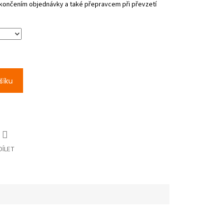
šíku
DÍLET