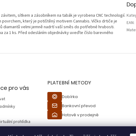
Dop
se závitem, sítkem a zásobníkem na tabák je vyrobena CNC technologií.
Kate
 povrchem, který je potištěný motivem Cannabis. Víčko drtiče je
EAN
:
ů diamantů velmi jemně nadrtí vaší směs do potřebné hrubosti.
Mater
a za 1 ks. Před odesláním objednávky uveďte číslo barevného
PLATEBNÍ METODY
ce pro vás
Dobírka
vat
Bankovní převod
podmínky
Hotově v prodejně
irtuální prohlídka