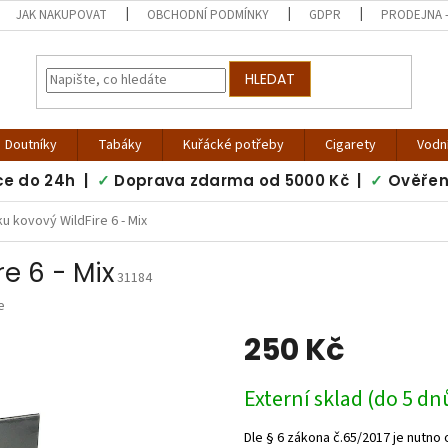
JAK NAKUPOVAT
OBCHODNÍ PODMÍNKY
GDPR
PRODEJNA -
HLEDAT
Doutníky
Tabáky
Kuřácké potřeby
Cigarety
Vodn
ce do 24h |
✓
Doprava zdarma od 5000 Kč |
✓
Ověřen
ku kovový WildFire 6 - Mix
e 6 - Mix
31184
e
250 Kč
Měrná
Externí sklad (do 5 dn
cena: