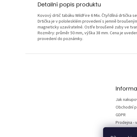
Detailní popis produktu
Kovový drtič tabáku WildFire 6 Mix. Čtyřdílná drtička 
Drtička je v pololesklém provedení s jemně broušeným
magneticky uzavíratelné. Ostře broušené zuby ve tvar
Rozměry: průměr 50 mm, výška 38 mm. Cena je uveden
provedení do poznámky.
Z
á
p
a
t
Informa
í
Jak nakupo
Obchodní 
GDPR
Prodejna - v
Kontakty