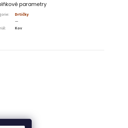
lňkové parametry
gorie
:
Drtičky
—
iál
:
Kov