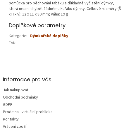
pomůcka pro pěchování tabáku a důkladné vyčistění dýmky,
která nesmí chybět žádnému kuřáku dýmky. Celkové rozměry (Š
x H x V): 12 x 11 x 80 mm; Váha: 19 g
Doplňkové parametry
Kategorie
:
Dýmkařské doplňky
EAN
:
—
Z
á
p
a
Informace pro vás
t
Jak nakupovat
í
Obchodní podmínky
GDPR
Prodejna - virtuální prohlídka
Kontakty
Vrácení zboží