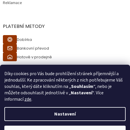
Reklamace
PLATEBNÍ METODY
Dobírka
Bankovní převod
Hotově v prodejně
Díky cookies pro Vás bude prohlížení stránek příjemnější a
jednodušší. Ke zpracování některých z nich potřebujeme Váš
souhlas, který dáte kliknutím na „
Souhlasím
“, nebo je
můžete odsouhlasit jednotlivě v „
Nastavení
“. Více
informací
zde
.
Vytvořil Shoptet
Nastavení
Při procesu objednávání bude ověřeno, zda jste starší 18ti let pomocí
Copyright 2026
Ráj kuřáků
. Všechna práva vyhrazena.