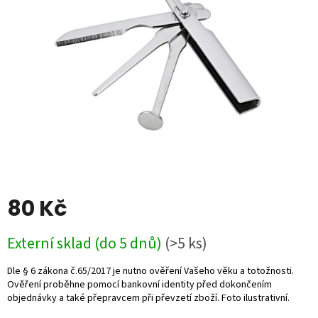
5
hvězdiček.
80 Kč
Měrná
Externí sklad (do 5 dnů)
(>5 ks)
cena: