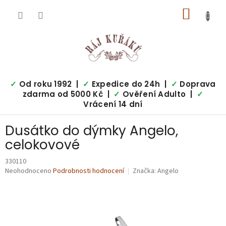
Přejít
NÁKUP
na
obsah
KOŠÍK
✓
Od roku 1992 |
✓
Expedice do 24h |
✓
Doprava
zdarma od 5000 Kč |
✓
Ověření Adulto |
✓
Vrácení 14 dní
Dusátko do dýmky Angelo,
celokovové
330110
Průměrné
Neohodnoceno
Podrobnosti hodnocení
Značka:
Angelo
hodnocení
produktu
je
0,0
z