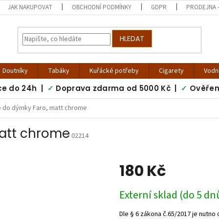
JAK NAKUPOVAT
OBCHODNÍ PODMÍNKY
GDPR
PRODEJNA -
HLEDAT
Doutníky
Tabáky
Kuřácké potřeby
Cigarety
Vodn
ce do 24h |
✓
Doprava zdarma od 5000 Kč |
✓
Ověřen
 do dýmky Faro, matt chrome
att chrome
02214
180 Kč
Měrná
Externí sklad (do 5 dn
cena: