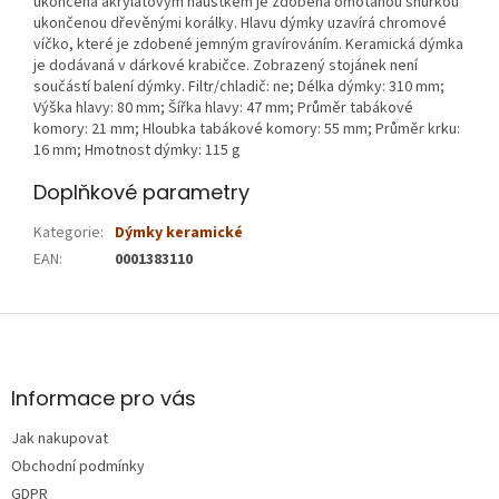
ukončená akrylátovým náustkem je zdobená omotanou šňůrkou
ukončenou dřevěnými korálky. Hlavu dýmky uzavírá chromové
víčko, které je zdobené jemným gravírováním. Keramická dýmka
je dodávaná v dárkové krabičce. Zobrazený stojánek není
součástí balení dýmky. Filtr/chladič: ne; Délka dýmky: 310 mm;
Výška hlavy: 80 mm; Šířka hlavy: 47 mm; Průměr tabákové
komory: 21 mm; Hloubka tabákové komory: 55 mm; Průměr krku:
16 mm; Hmotnost dýmky: 115 g
Doplňkové parametry
Kategorie
:
Dýmky keramické
EAN
:
0001383110
Z
á
p
a
Informace pro vás
t
Jak nakupovat
í
Obchodní podmínky
GDPR