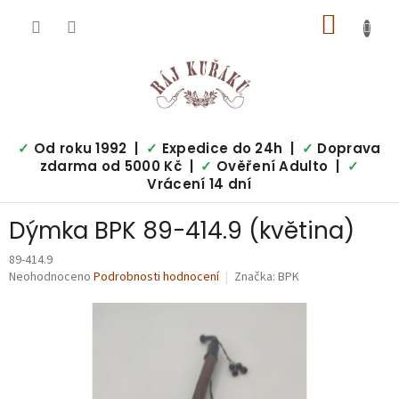
Přejít
NÁKUP
na
obsah
KOŠÍK
✓
Od roku 1992 |
✓
Expedice do 24h |
✓
Doprava
zdarma od 5000 Kč |
✓
Ověření Adulto |
✓
Vrácení 14 dní
Dýmka BPK 89-414.9 (květina)
89-414.9
Průměrné
Neohodnoceno
Podrobnosti hodnocení
Značka:
BPK
hodnocení
produktu
je
0,0
z
5
hvězdiček.