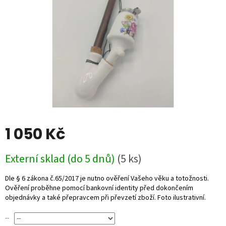
1 050 Kč
Měrná
Externí sklad (do 5 dnů)
(5 ks)
cena:
--