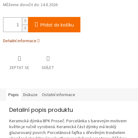
Můžeme doručit do:
14.8.2026
Přidat do košíku
Detailní informace
ZEPTAT SE
SDÍLET
Popis
Diskuze
Ostatní informace
Detailní popis produktu
Keramická dýmka BPK Proseč. Porcelánka s barevným motivem
květin je ručně vyrobená. Keramická část dýmky má lesklý
glazurovaný povrch. Porcelánová fajfka s dřevěným troubelem