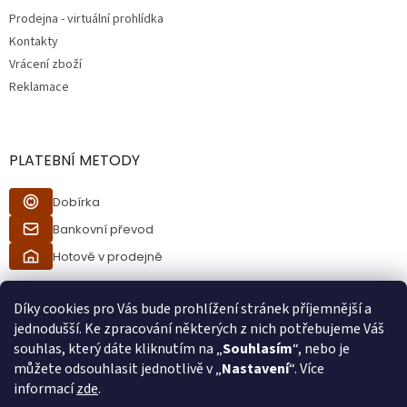
Prodejna - virtuální prohlídka
Kontakty
Vrácení zboží
Reklamace
PLATEBNÍ METODY
Dobírka
Bankovní převod
Hotově v prodejně
Díky cookies pro Vás bude prohlížení stránek příjemnější a
jednodušší. Ke zpracování některých z nich potřebujeme Váš
souhlas, který dáte kliknutím na „
Souhlasím
“, nebo je
můžete odsouhlasit jednotlivě v „
Nastavení
“. Více
informací
zde
.