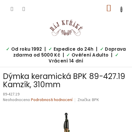
Přejít
NÁKUP
na
obsah
KOŠÍK
✓
Od roku 1992 |
✓
Expedice do 24h |
✓
Doprava
zdarma od 5000 Kč |
✓
Ověření Adulto |
✓
Vrácení 14 dní
Dýmka keramická BPK 89-427.19
Kamzík, 310mm
89-427.19
Průměrné
Neohodnoceno
Podrobnosti hodnocení
Značka:
BPK
hodnocení
produktu
je
0,0
z