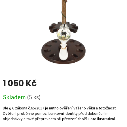
5
hvězdiček.
1 050 Kč
Měrná
Skladem
(5 ks)
cena: