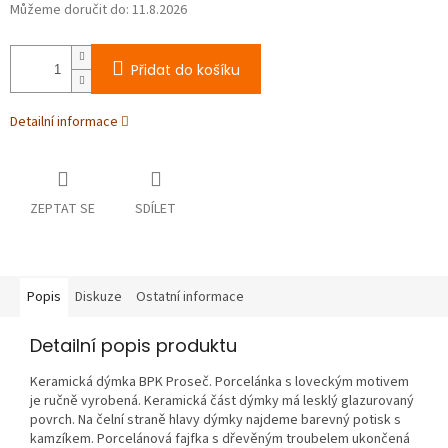
Můžeme doručit do:
11.8.2026
Přidat do košíku
Detailní informace
ZEPTAT SE
SDÍLET
Popis
Diskuze
Ostatní informace
Detailní popis produktu
Keramická dýmka BPK Proseč. Porcelánka s loveckým motivem
je ručně vyrobená. Keramická část dýmky má lesklý glazurovaný
povrch. Na čelní straně hlavy dýmky najdeme barevný potisk s
kamzíkem. Porcelánová fajfka s dřevěným troubelem ukončená