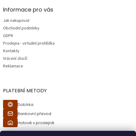
p
a
Informace pro vás
t
Jak nakupovat
í
Obchodní podmínky
GDPR
Prodejna - virtuální prohlídka
Kontakty
Vrácení zboží
Reklamace
PLATEBNÍ METODY
Dobírka
Bankovní převod
Hotově v prodejně