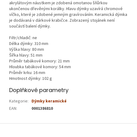
akrylátovým náustkem je zdobená omotanou šňůrkou
ukončenou dřevěnými korálky. Hlavu dýmky uzavírá chromové
víčko, které je zdobené jemným gravírováním. Keramická dýmka
je dodávaná v dárkové krabičce. Zobrazený stojánek není
součástí balení dýmky.
Filtr/chladič: ne
Délka dýmky: 310 mm
Výška hlavy: 80 mm
Šířka hlavy: 51 mm
Průměr tabákové komory: 21 mm
Hloubka tabákové komory: 54 mm
Průměr krku: 16 mm
Hmotnost dýmky: 102 g
Doplňkové parametry
Kategorie
:
Dýmky keramické
EAN
:
0001386810
Z
á