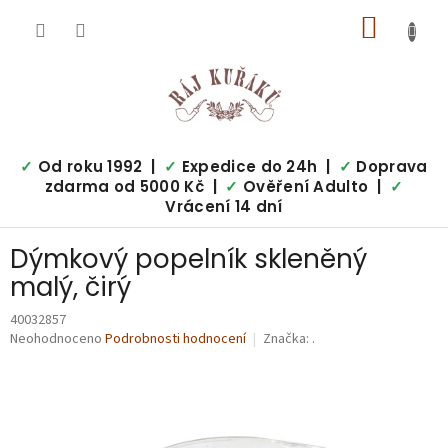
Přejít
NÁKUP
na
obsah
KOŠÍK
✓
Od roku 1992 |
✓
Expedice do 24h |
✓
Doprava
zdarma od 5000 Kč |
✓
Ověření Adulto |
✓
Vrácení 14 dní
Dýmkový popelník skleněný
malý, čirý
40032857
Průměrné
Neohodnoceno
Podrobnosti hodnocení
Značka:
.
hodnocení
produktu
je
0,0
z