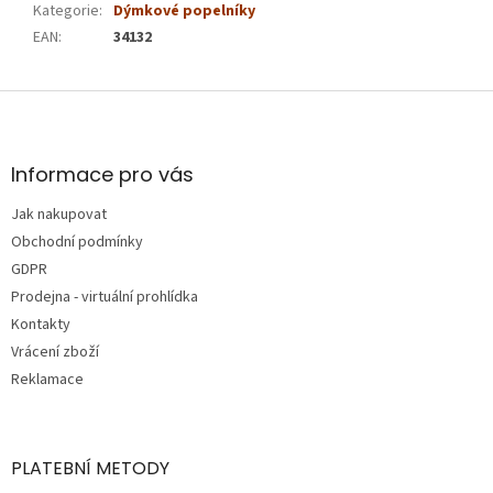
Kategorie
:
Dýmkové popelníky
EAN
:
34132
Z
á
p
a
Informace pro vás
t
Jak nakupovat
í
Obchodní podmínky
GDPR
Prodejna - virtuální prohlídka
Kontakty
Vrácení zboží
Reklamace
PLATEBNÍ METODY