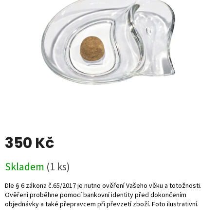
5
hvězdiček.
350 Kč
Měrná
Skladem
(1 ks)
cena: