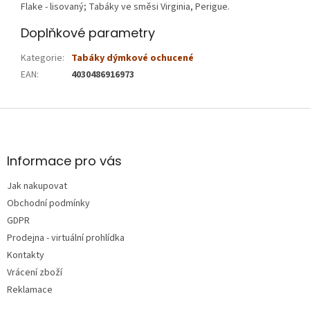
Flake - lisovaný; Tabáky ve směsi Virginia, Perigue.
Doplňkové parametry
Kategorie
:
Tabáky dýmkové ochucené
EAN
:
4030486916973
Z
á
p
a
Informace pro vás
t
Jak nakupovat
í
Obchodní podmínky
GDPR
Prodejna - virtuální prohlídka
Kontakty
Vrácení zboží
Reklamace