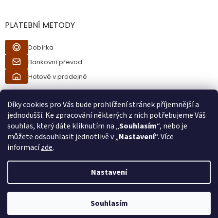
PLATEBNÍ METODY
Dobírka
Bankovní převod
Hotově v prodejně
Díky cookies pro Vás bude prohlížení stránek příjemnější a
jednodušší. Ke zpracování některých z nich potřebujeme Váš
souhlas, který dáte kliknutím na „
Souhlasím
“, nebo je
můžete odsouhlasit jednotlivě v „
Nastavení
“. Více
informací
zde
.
Vytvořil Shoptet
Nastavení
Při procesu objednávání bude ověřeno, zda jste starší 18ti let pomocí
Copyright 2026
Ráj kuřáků
. Všechna práva vyhrazena.
bankovní identity. Při převzetí zboží od kurýra bude také ověřeno, zda
Souhlasím
jste starší 18ti let.