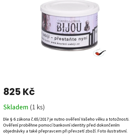
5
hvězdiček.
825 Kč
Měrná
Skladem
(1 ks)
cena: