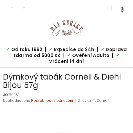
Přejít
NÁKUP
na
obsah
KOŠÍK
✓
Od roku 1992 |
✓
Expedice do 24h |
✓
Doprava
zdarma od 5000 Kč |
✓
Ověření Adulto |
✓
Vrácení 14 dní
Dýmkový tabák Cornell & Diehl
Bijou 57g
40050968
Průměrné
Neohodnoceno
Podrobnosti hodnocení
Značka:
T. Cornell
hodnocení
produktu
je
0,0
z