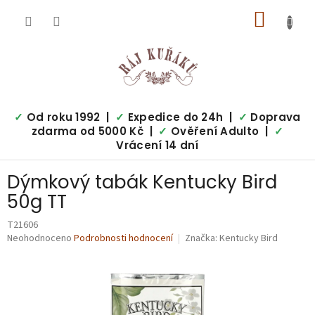
Přejít
NÁKUP
na
obsah
KOŠÍK
✓
Od roku 1992 |
✓
Expedice do 24h |
✓
Doprava
zdarma od 5000 Kč |
✓
Ověření Adulto |
✓
Vrácení 14 dní
Dýmkový tabák Kentucky Bird
50g TT
T21606
Průměrné
Neohodnoceno
Podrobnosti hodnocení
Značka:
Kentucky Bird
hodnocení
produktu
je
0,0
z