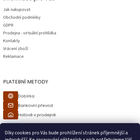
t
Jak nakupovat
í
Obchodní podmínky
GDPR
Prodejna - virtuální prohlídka
Kontakty
Vrácení zboží
Reklamace
PLATEBNÍ METODY
Dobírka
Bankovní převod
Hotově v prodejně
Díky cookies pro Vás bude prohlížení stránek příjemnější a
jednodušší. Ke zpracování některých z nich potřebujeme Váš