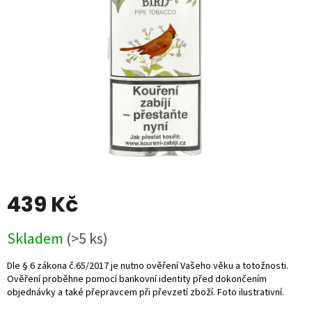
5
hvězdiček.
439 Kč
Měrná
Skladem
(>5 ks)
cena: