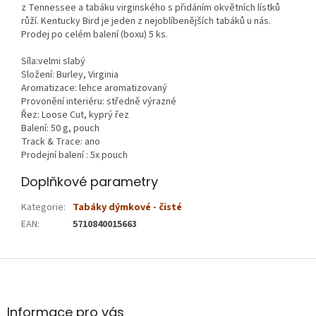
z Tennessee a tabáku virginského s přidáním okvětních lístků
růží. Kentucky Bird je jeden z nejoblíbenějších tabáků u nás.
Prodej po celém balení (boxu) 5 ks.
Síla:velmi slabý
Složení: Burley, Virginia
Aromatizace: lehce aromatizovaný
Provonění interiéru: středně výrazné
Řez: Loose Cut, kyprý řez
Balení: 50 g, pouch
Track & Trace: ano
Prodejní balení : 5x pouch
Doplňkové parametry
Kategorie
:
Tabáky dýmkové - čisté
EAN
:
5710840015663
Z
á
p
a
Informace pro vás