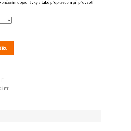
šíku
DÍLET