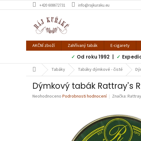
Přejít
+420 608672731
info@rajkuraku.eu
na
obsah
AKČNÍ zboží
Zahřívaný tabák
E-cigarety
✓
Od roku 1992 |
✓
Expedi
Domů
Tabáky
Tabáky dýmkové - čisté
Dý
Dýmkový tabák Rattray's 
Průměrné
Neohodnoceno
Podrobnosti hodnocení
Značka:
Rattray
hodnocení
produktu
je
0,0
z
5
hvězdiček.