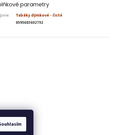
lňkové parametry
gorie
:
Tabáky dýmkové - čisté
8595683602792
Souhlasím