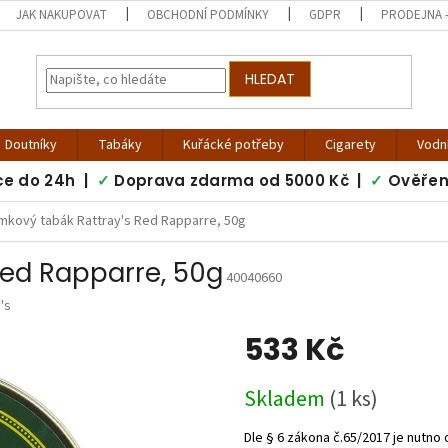
JAK NAKUPOVAT
OBCHODNÍ PODMÍNKY
GDPR
PRODEJNA -
HLEDAT
Doutníky
Tabáky
Kuřácké potřeby
Cigarety
Vodn
ce do 24h |
✓
Doprava zdarma od 5000 Kč |
✓
Ověřen
mkový tabák Rattray's Red Rapparre, 50g
Red Rapparre, 50g
40040660
's
533 Kč
Měrná
Skladem
(1 ks)
cena: