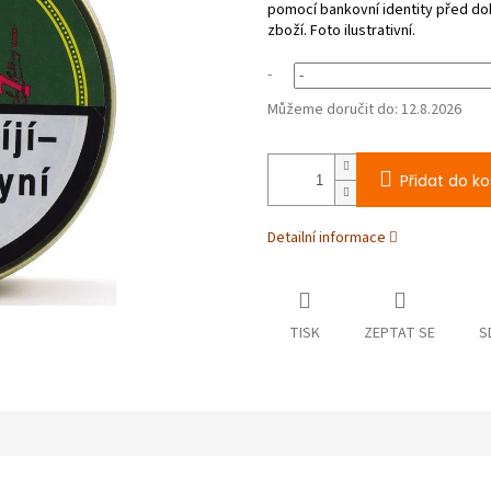
-
Můžeme doručit do:
12.8.2026
Přidat do ko
Detailní informace
TISK
ZEPTAT SE
S