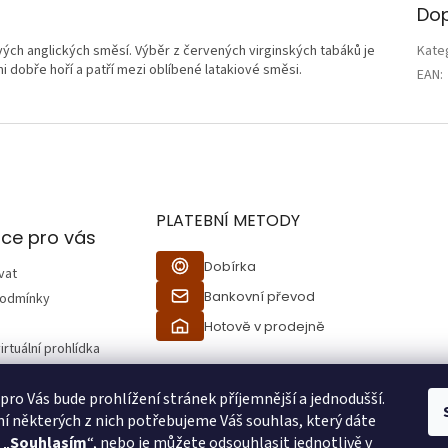
Dop
vých anglických směsí. Výběr z červených virginských tabáků je
Kate
i dobře hoří a patří mezi oblíbené latakiové směsi.
EAN
:
PLATEBNÍ METODY
ce pro vás
Dobírka
vat
Bankovní převod
podmínky
Hotově v prodejně
irtuální prohlídka
 pro Vás bude prohlížení stránek příjemnější a jednodušší.
ží
í některých z nich potřebujeme Váš souhlas, který dáte
 „
Souhlasím
“, nebo je můžete odsouhlasit jednotlivě v