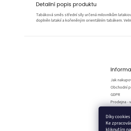
Detailní popis produktu
Tabáková směs střední síly určená milovníkům latakio
doplněn latakií a kořeněným orientálním tabákem. Velm
Z
á
p
a
t
Informa
í
Jak nakupo
Obchodní 
GDPR
Prodejna - v
Kontakty
Díky cookies
Vrácení zbo
Ke zpracován
Reklamace
kliknutím na