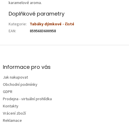
karamelové aroma.
Doplňkové parametry
Kategorie
:
Tabáky dýmkové - čisté
EAN
:
8595683600958
Z
á
p
a
Informace pro vás
t
Jak nakupovat
í
Obchodní podmínky
GDPR
Prodejna - virtuální prohlídka
Kontakty
Vrácení zboží
Reklamace