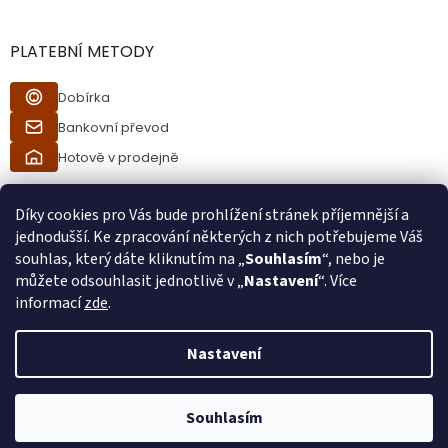
PLATEBNÍ METODY
Dobírka
Bankovní převod
Hotově v prodejně
Díky cookies pro Vás bude prohlížení stránek příjemnější a
jednodušší. Ke zpracování některých z nich potřebujeme Váš
souhlas, který dáte kliknutím na „
Souhlasím
“, nebo je
můžete odsouhlasit jednotlivě v „
Nastavení
“. Více
informací
zde
.
Vytvořil Shoptet
Nastavení
Při procesu objednávání bude ověřeno, zda jste starší 18ti let pomocí
Copyright 2026
Ráj kuřáků
. Všechna práva vyhrazena.
bankovní identity. Při převzetí zboží od kurýra bude také ověřeno, zda
Souhlasím
jste starší 18ti let.