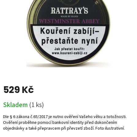
5
hvězdiček.
529 Kč
Měrná
Skladem
(1 ks)
cena: