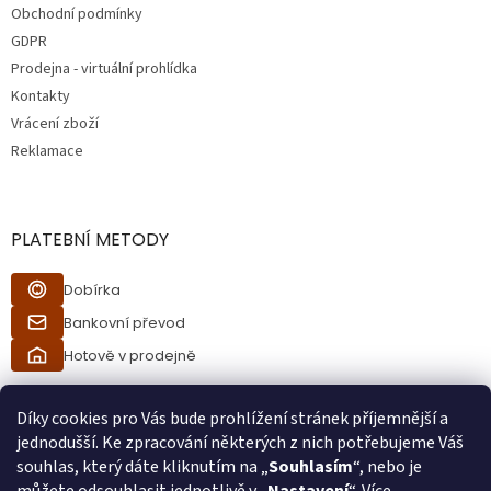
Obchodní podmínky
GDPR
Prodejna - virtuální prohlídka
Kontakty
Vrácení zboží
Reklamace
PLATEBNÍ METODY
Dobírka
Bankovní převod
Hotově v prodejně
Díky cookies pro Vás bude prohlížení stránek příjemnější a
jednodušší. Ke zpracování některých z nich potřebujeme Váš
souhlas, který dáte kliknutím na „
Souhlasím
“, nebo je