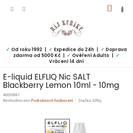
Přejít
NÁKUP
na
obsah
KOŠÍK
✓
Od roku 1992 |
✓
Expedice do 24h |
✓
Doprava
zdarma od 5000 Kč |
✓
Ověření Adulto |
✓
Vrácení 14 dní
E-liquid ELFLIQ Nic SALT
Blackberry Lemon 10ml - 10mg
40050887
Průměrné
Neohodnoceno
Podrobnosti hodnocení
Značka:
Elfliq
hodnocení
produktu
je
0,0
z