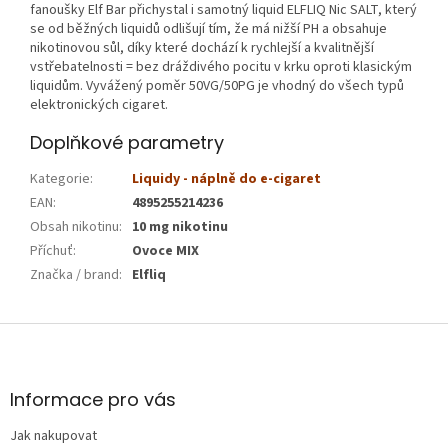
fanoušky Elf Bar přichystal i samotný liquid ELFLIQ Nic SALT, který
se od běžných liquidů odlišují tím, že má nižší PH a obsahuje
nikotinovou sůl, díky které dochází k rychlejší a kvalitnější
vstřebatelnosti = bez dráždivého pocitu v krku oproti klasickým
liquidům. Vyvážený poměr 50VG/50PG je vhodný do všech typů
elektronických cigaret.
Doplňkové parametry
Kategorie
:
Liquidy - náplně do e-cigaret
EAN
:
4895255214236
Obsah nikotinu
:
10 mg nikotinu
Příchuť
:
Ovoce MIX
Značka / brand
:
Elfliq
Z
á
p
a
Informace pro vás
t
Jak nakupovat
í