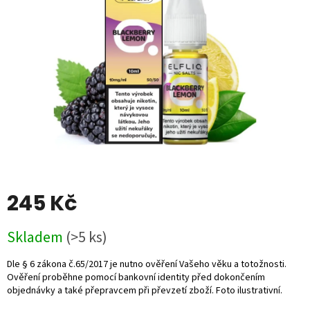
5
hvězdiček.
245 Kč
Měrná
Skladem
(>5 ks)
cena: