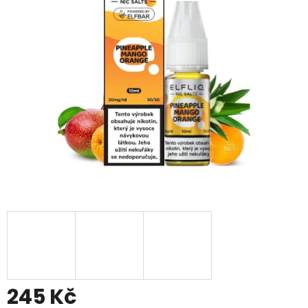
z
5
hvězdiček.
245 Kč