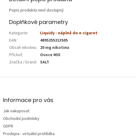
Popis produktu není dostupný
Doplňkové parametry
Kategorie
:
Liquidy - náplně do e-cigaret
EAN
:
4895255213505
Obsah nikotinu
:
20 mg nikotinu
Příchuť
:
Ovoce MIX
Značka / brand
:
SALT
Z
á
p
a
Informace pro vás
t
Jak nakupovat
í
Obchodní podmínky
GDPR
Prodejna - virtuální prohlídka