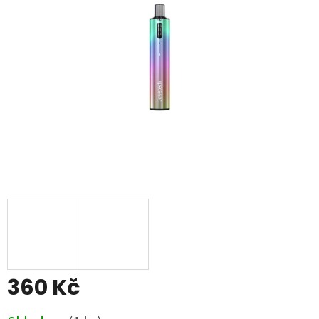
5
hvězdiček.
360 Kč
Měrná