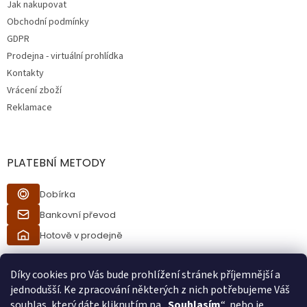
Jak nakupovat
í
Obchodní podmínky
GDPR
Prodejna - virtuální prohlídka
Kontakty
Vrácení zboží
Reklamace
PLATEBNÍ METODY
Dobírka
Bankovní převod
Hotově v prodejně
Díky cookies pro Vás bude prohlížení stránek příjemnější a
jednodušší. Ke zpracování některých z nich potřebujeme Váš
souhlas, který dáte kliknutím na „
Souhlasím
“, nebo je