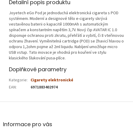
Detailní popis produktu
Joyetech eGo Pod je jednoduchá elektronická cigareta s POD
systémem. Moderní a designové tělo e-cigarety skrývá
vestavěnou baterii o kapacitě 1000mAh s automatickým
spínačem a konstantním napětím 3,7V. Nový čip AVATAR IC 1.0
disponuje ochranou proti zkratu, přehřátí a vybití, či 8 vteřinovou
ochranu žhavení. Vyměnitelná cartridge (POD) se žhavicí hlavou o
odporu 1,2ohm pojme až 2ml liquidu. Nabíjení umožňuje micro
USB vstup. Tato inovace je vhodná pro kouření ve stylu
klasického šlukování pusa-plíce.
Doplňkové parametry
Kategorie
:
Cigarety elektronické
EAN
:
6971883402974
Z
á
p
a
Informace pro vás
t