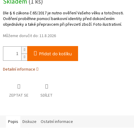
Skladem
(1 ks)
cena:
Můžeme doručit do:
11.8.2026
Přidat do košíku
Detailní informace
ZEPTAT SE
SDÍLET
Popis
Diskuze
Ostatní informace