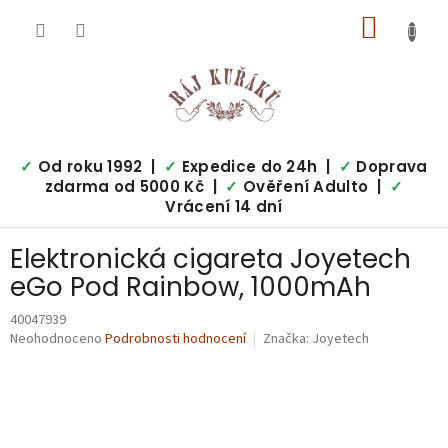
Přejít
NÁKUP
na
obsah
KOŠÍK
✓
Od roku 1992 |
✓
Expedice do 24h |
✓
Doprava
zdarma od 5000 Kč |
✓
Ověření Adulto |
✓
Vrácení 14 dní
Elektronická cigareta Joyetech
eGo Pod Rainbow, 1000mAh
40047939
Průměrné
Neohodnoceno
Podrobnosti hodnocení
Značka:
Joyetech
hodnocení
produktu
je
0,0
z