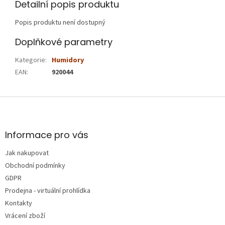
Detailní popis produktu
Popis produktu není dostupný
Doplňkové parametry
Kategorie
:
Humidory
EAN
:
920044
Z
á
p
a
Informace pro vás
t
Jak nakupovat
í
Obchodní podmínky
GDPR
Prodejna - virtuální prohlídka
Kontakty
Vrácení zboží