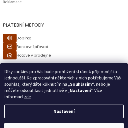
Reklamace
PLATEBNÍ METODY
Dobírka
Bankovní převod
Hotově v prodejně
Díky cookies pro Vás bude prohlížení stránek příjemnější a
jednodušší. Ke zpracování některých z nich potřebujeme Váš
souhlas, který dáte kliknutím na „
Souhlasím
“, nebo je
můžete odsouhlasit jednotlivě v „
Nastavení
“. Více
informací
zde
.
Vytvořil Shoptet
Nastavení
Při procesu objednávání bude ověřeno, zda jste starší 18ti let pomocí
Copyright 2026
Ráj kuřáků
. Všechna práva vyhrazena.