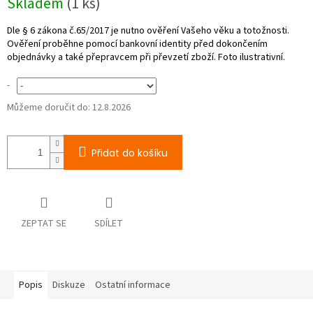
Skladem
(1 ks)
cena:
-
Můžeme doručit do:
12.8.2026
Přidat do košíku
ZEPTAT SE
SDÍLET
Popis
Diskuze
Ostatní informace