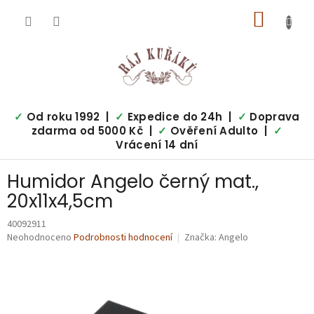
Přejít
NÁKUP
na
obsah
KOŠÍK
✓
Od roku 1992 |
✓
Expedice do 24h |
✓
Doprava
zdarma od 5000 Kč |
✓
Ověření Adulto |
✓
Vrácení 14 dní
Humidor Angelo černý mat.,
20x11x4,5cm
40092911
Průměrné
Neohodnoceno
Podrobnosti hodnocení
Značka:
Angelo
hodnocení
produktu
je
0,0
z